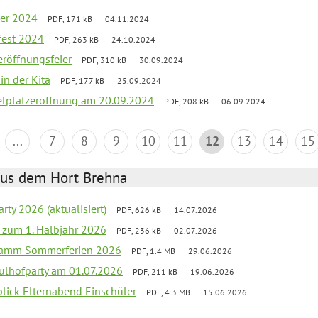
er 2024
PDF, 171 kB
04.11.2024
fest 2024
PDF, 263 kB
24.10.2024
zeröffnungsfeier
PDF, 310 kB
30.09.2024
in der Kita
PDF, 177 kB
25.09.2024
elplatzeröffnung am 20.09.2024
PDF, 208 kB
06.09.2024
...
7
8
9
10
11
12
13
14
15
aus dem Hort Brehna
rty 2026 (aktualisiert)
PDF, 626 kB
14.07.2026
ef zum 1. Halbjahr 2026
PDF, 236 kB
02.07.2026
gramm Sommerferien 2026
PDF, 1.4 MB
29.06.2026
ulhofparty am 01.07.2026
PDF, 211 kB
19.06.2026
blick Elternabend Einschüler
PDF, 4.3 MB
15.06.2026