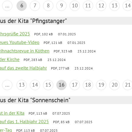
...
6
7
8
9
10
11
12
13
14
us der Kita "Pfingstanger"
ahrsgrüße 2025
PDF, 102 kB
07.01.2025
neues Youtube-Video
PDF, 121 kB
07.01.2025
Weihnachtsrevue in Köthen
PDF, 323 kB
23.12.2024
der Kirche
PDF, 283 kB
23.12.2024
 auf das zweite Halbjahr
PDF, 277 kB
23.12.2024
...
13
14
15
16
17
18
19
20
21
us der Kita "Sonnenschein"
t in der Kita
PDF, 113 kB
07.07.2025
 auf das 1. Halbjahr 2025
PDF, 85 kB
07.07.2025
ter-Tag
PDF, 113 kB
07.07.2025