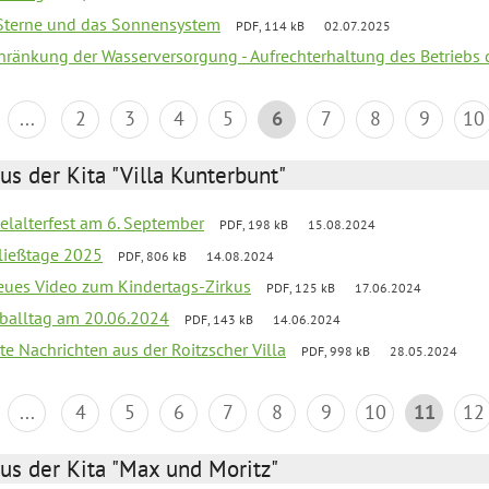
, Sterne und das Sonnensystem
PDF, 114 kB
02.07.2025
chränkung der Wasserversorgung - Aufrechterhaltung des Betriebs 
...
2
3
4
5
6
7
8
9
10
us der Kita "Villa Kunterbunt"
elalterfest am 6. September
PDF, 198 kB
15.08.2024
ließtage 2025
PDF, 806 kB
14.08.2024
neues Video zum Kindertags-Zirkus
PDF, 125 kB
17.06.2024
balltag am 20.06.2024
PDF, 143 kB
14.06.2024
te Nachrichten aus der Roitzscher Villa
PDF, 998 kB
28.05.2024
...
4
5
6
7
8
9
10
11
12
us der Kita "Max und Moritz"