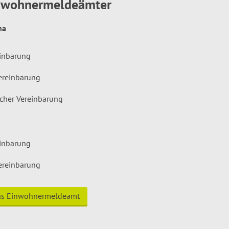
inwohnermeldeämter
hna
einbarung
ereinbarung
icher Vereinbarung
einbarung
ereinbarung
das Einwohnermeldeamt