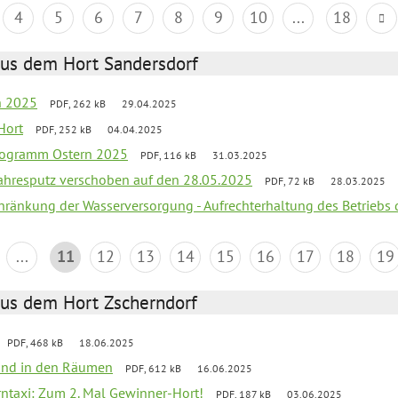
4
5
6
7
8
9
10
...
18
aus dem Hort Sandersdorf
en 2025
PDF, 262 kB
29.04.2025
Hort
PDF, 252 kB
04.04.2025
programm Ostern 2025
PDF, 116 kB
31.03.2025
jahresputz verschoben auf den 28.05.2025
PDF, 72 kB
28.03.2025
chränkung der Wasserversorgung - Aufrechterhaltung des Betriebs 
...
11
12
13
14
15
16
17
18
19
aus dem Hort Zscherndorf
PDF, 468 kB
18.06.2025
 Wind in den Räumen
PDF, 612 kB
16.06.2025
erntaxi: Zum 2. Mal Gewinner-Hort!
PDF, 187 kB
03.06.2025