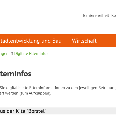
Barrierefreiheit
Ko
Stadtentwicklung und Bau
Wirtschaft
ungen
Digitale Elterninfos
lterninfos
ie digitalisierte Elterninformationen zu den jeweiligen Betreuun
iert werden (zum Aufklappen).
us der Kita "Borstel"