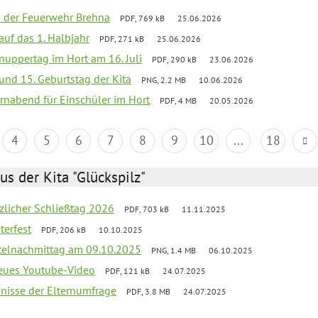
ei der Feuerwehr Brehna
PDF, 769 kB
25.06.2026
 auf das 1. Halbjahr
PDF, 271 kB
25.06.2026
uppertag im Hort am 16. Juli
PDF, 290 kB
23.06.2026
 und 15. Geburtstag der Kita
PNG, 2.2 MB
10.06.2026
rnabend für Einschüler im Hort
PDF, 4 MB
20.05.2026
4
5
6
7
8
9
10
...
18
us der Kita "Glückspilz"
tzlicher Schließtag 2026
PDF, 703 kB
11.11.2025
terfest
PDF, 206 kB
10.10.2025
telnachmittag am 09.10.2025
PNG, 1.4 MB
06.10.2025
neues Youtube-Video
PDF, 121 kB
24.07.2025
bnisse der Elternumfrage
PDF, 3.8 MB
24.07.2025