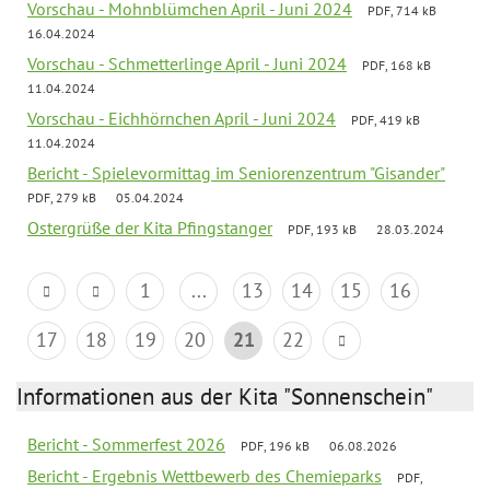
Vorschau - Mohnblümchen April - Juni 2024
PDF, 714 kB
16.04.2024
Vorschau - Schmetterlinge April - Juni 2024
PDF, 168 kB
11.04.2024
Vorschau - Eichhörnchen April - Juni 2024
PDF, 419 kB
11.04.2024
Bericht - Spielevormittag im Seniorenzentrum "Gisander"
PDF, 279 kB
05.04.2024
Ostergrüße der Kita Pfingstanger
PDF, 193 kB
28.03.2024
1
...
13
14
15
16
17
18
19
20
21
22
Informationen aus der Kita "Sonnenschein"
Bericht - Sommerfest 2026
PDF, 196 kB
06.08.2026
Bericht - Ergebnis Wettbewerb des Chemieparks
PDF,