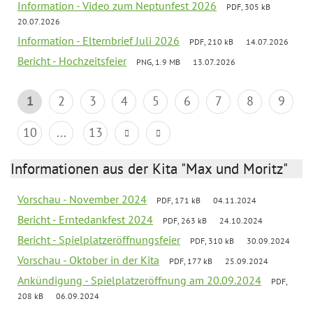
Information - Video zum Neptunfest 2026
PDF, 305 kB
20.07.2026
Information - Elternbrief Juli 2026
PDF, 210 kB
14.07.2026
Bericht - Hochzeitsfeier
PNG, 1.9 MB
13.07.2026
1
2
3
4
5
6
7
8
9
10
...
13
Informationen aus der Kita "Max und Moritz"
Vorschau - November 2024
PDF, 171 kB
04.11.2024
Bericht - Erntedankfest 2024
PDF, 263 kB
24.10.2024
Bericht - Spielplatzeröffnungsfeier
PDF, 310 kB
30.09.2024
Vorschau - Oktober in der Kita
PDF, 177 kB
25.09.2024
Ankündigung - Spielplatzeröffnung am 20.09.2024
PDF,
208 kB
06.09.2024