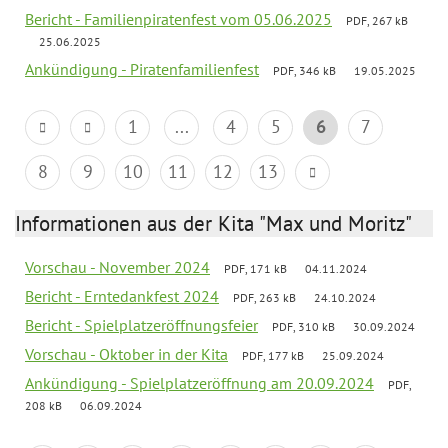
Bericht - Familienpiratenfest vom 05.06.2025
PDF, 267 kB
25.06.2025
Ankündigung - Piratenfamilienfest
PDF, 346 kB
19.05.2025
1
...
4
5
6
7
8
9
10
11
12
13
Informationen aus der Kita "Max und Moritz"
Vorschau - November 2024
PDF, 171 kB
04.11.2024
Bericht - Erntedankfest 2024
PDF, 263 kB
24.10.2024
Bericht - Spielplatzeröffnungsfeier
PDF, 310 kB
30.09.2024
Vorschau - Oktober in der Kita
PDF, 177 kB
25.09.2024
Ankündigung - Spielplatzeröffnung am 20.09.2024
PDF,
208 kB
06.09.2024