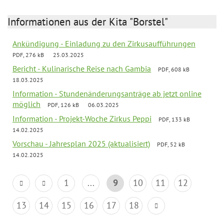
Informationen aus der Kita "Borstel"
Ankündigung - Einladung zu den Zirkusaufführungen
PDF, 276 kB
25.03.2025
Bericht - Kulinarische Reise nach Gambia
PDF, 608 kB
18.03.2025
Information - Stundenänderungsanträge ab jetzt online
möglich
PDF, 126 kB
06.03.2025
Information - Projekt-Woche Zirkus Peppi
PDF, 133 kB
14.02.2025
Vorschau - Jahresplan 2025 (aktualisiert)
PDF, 52 kB
14.02.2025
1
...
9
10
11
12
13
14
15
16
17
18