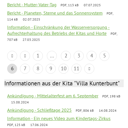
Bericht - Mutter-Vater-Tag
PDF, 113 kB
07.07.2025
Bericht - Planeten, Sterne und das Sonnensystem
PDF,
114 kB
02.07.2025
Information - Einschränkung der Wasserversorgung -
Aufrechterhaltung des Betriebs der Kitas und Horte
PDF,
707 kB
27.03.2025
1
...
2
3
4
5
6
7
8
9
10
11
Informationen aus der Kita "Villa Kunterbunt"
Ankündigung - Mittelalterfest am 6. September
PDF, 198 kB
15.08.2024
Ankündigung - Schließtage 2025
PDF, 806 kB
14.08.2024
Information - Ein neues Video zum Kindertags-Zirkus
PDF, 125 kB
17.06.2024