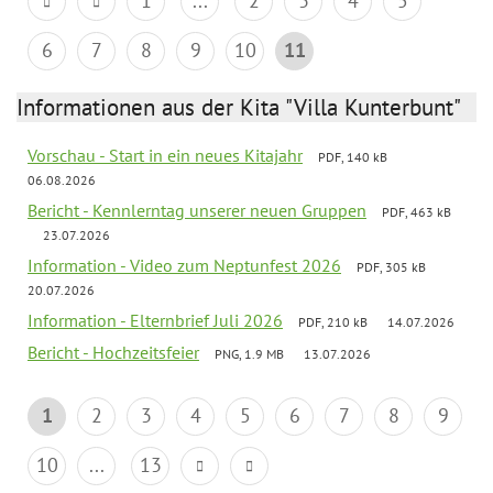
1
...
2
3
4
5
6
7
8
9
10
11
Informationen aus der Kita "Villa Kunterbunt"
Vorschau - Start in ein neues Kitajahr
PDF, 140 kB
06.08.2026
Bericht - Kennlerntag unserer neuen Gruppen
PDF, 463 kB
23.07.2026
Information - Video zum Neptunfest 2026
PDF, 305 kB
20.07.2026
Information - Elternbrief Juli 2026
PDF, 210 kB
14.07.2026
Bericht - Hochzeitsfeier
PNG, 1.9 MB
13.07.2026
1
2
3
4
5
6
7
8
9
10
...
13