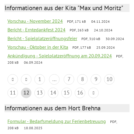
Informationen aus der Kita "Max und Moritz"
Vorschau - November 2024
PDF, 171 kB
04.11.2024
Bericht - Erntedankfest 2024
PDF, 263 kB
24.10.2024
Bericht - Spielplatzeröffnungsfeier
PDF, 310 kB
30.09.2024
Vorschau - Oktober in der Kita
PDF, 177 kB
25.09.2024
Ankündigung - Spielplatzeröffnung am 20.09.2024
PDF,
208 kB
06.09.2024
1
...
7
8
9
10
11
12
13
14
15
16
Informationen aus dem Hort Brehna
Formular - Bedarfsmeldung zur Ferienbetreuung
PDF,
208 kB
18.08.2025