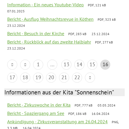
Information - Ein neues Youtube-Video
PDF, 121 kB
07.01.2025
Bericht - Ausflug Weihnachtsrevue in Köthen
PDF, 323 kB
23.12.2024
Bericht - Besuch in der Kirche
PDF, 283 kB
23.12.2024
Bericht - Rückblick auf das zweite Halbjahr
PDF, 277 kB
23.12.2024
1
...
13
14
15
16
17
18
19
20
21
22
Informationen aus der Kita "Sonnenschein"
Bericht - Zirkuswoche in der Kita
PDF, 777 kB
03.05.2024
Bericht - Spaziergang am See
PDF, 186 kB
16.04.2024
Ankündigung - Zirkusveranstaltung am 26.04.2024
PNG,
3.3 MB
16.04.2024