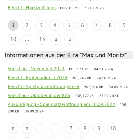
Bericht - Hochzeitsfeier
PNG, 1.9 MB
13.07.2026
1
2
3
4
5
6
7
8
9
10
...
13
Informationen aus der Kita "Max und Moritz"
Vorschau - November 2024
PDF, 171 kB
04.11.2024
Bericht - Erntedankfest 2024
PDF, 263 kB
24.10.2024
Bericht - Spielplatzeröffnungsfeier
PDF, 310 kB
30.09.2024
Vorschau - Oktober in der Kita
PDF, 177 kB
25.09.2024
Ankündigung - Spielplatzeröffnung am 20.09.2024
PDF,
208 kB
06.09.2024
1
...
7
8
9
10