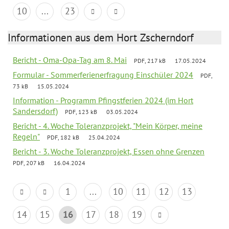
10
...
23
Informationen aus dem Hort Zscherndorf
Bericht - Oma-Opa-Tag am 8. Mai
PDF, 217 kB
17.05.2024
Formular - Sommerferienerfragung Einschüler 2024
PDF,
73 kB
15.05.2024
Information - Programm Pfingstferien 2024 (im Hort
Sandersdorf)
PDF, 123 kB
03.05.2024
Bericht - 4. Woche Toleranzprojekt, "Mein Körper, meine
Regeln"
PDF, 182 kB
25.04.2024
Bericht - 3. Woche Toleranzprojekt, Essen ohne Grenzen
PDF, 207 kB
16.04.2024
1
...
10
11
12
13
14
15
16
17
18
19