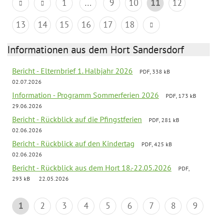
1
...
9
10
11
12
13
14
15
16
17
18
Informationen aus dem Hort Sandersdorf
Bericht - Elternbrief 1. Halbjahr 2026
PDF, 338 kB
02.07.2026
Information - Programm Sommerferien 2026
PDF, 173 kB
29.06.2026
Bericht - Rückblick auf die Pfingstferien
PDF, 281 kB
02.06.2026
Bericht - Rückblick auf den Kindertag
PDF, 425 kB
02.06.2026
Bericht - Rückblick aus dem Hort 18.-22.05.2026
PDF,
293 kB
22.05.2026
1
2
3
4
5
6
7
8
9