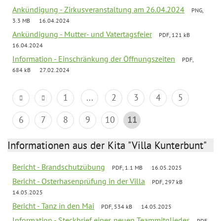
Ankündigung - Zirkusveranstaltung am 26.04.2024
PNG,
3.3 MB
16.04.2024
Ankündigung - Mutter- und Vatertagsfeier
PDF, 121 kB
16.04.2024
Information - Einschränkung der Öffnungszeiten
PDF,
684 kB
27.02.2024
1
...
2
3
4
5
6
7
8
9
10
11
Informationen aus der Kita "Villa Kunterbunt"
Bericht - Brandschutzübung
PDF, 1.1 MB
16.05.2025
Bericht - Osterhasenprüfung in der Villa
PDF, 297 kB
14.05.2025
Bericht - Tanz in den Mai
PDF, 534 kB
14.05.2025
Information - Steckbrief eines neuen Teammitgliedes
PDF,