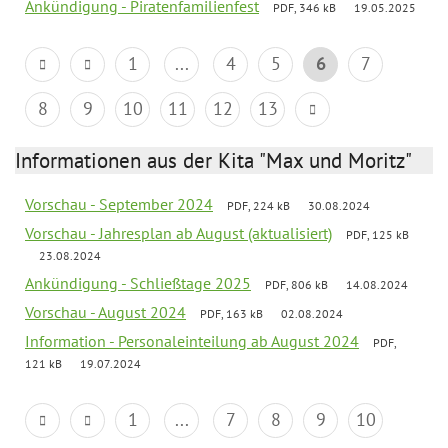
Ankündigung - Piratenfamilienfest
PDF, 346 kB
19.05.2025
1
...
4
5
6
7
8
9
10
11
12
13
Informationen aus der Kita "Max und Moritz"
Vorschau - September 2024
PDF, 224 kB
30.08.2024
Vorschau - Jahresplan ab August (aktualisiert)
PDF, 125 kB
23.08.2024
Ankündigung - Schließtage 2025
PDF, 806 kB
14.08.2024
Vorschau - August 2024
PDF, 163 kB
02.08.2024
Information - Personaleinteilung ab August 2024
PDF,
121 kB
19.07.2024
1
...
7
8
9
10