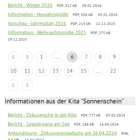
Bericht - Winter 2026
PDF, 312 kB
09.01.2026
Information - Neujahrsgrüße
PDF, 504 kB
05.01.2026
Vorschau - Jahresplan 2026
PDF, 213 kB
22.12.2025
Information - Weihnachtsgrüße 2025
PDF, 275 kB
19.12.2025
1
...
6
7
8
9
10
11
12
13
14
15
...
22
Informationen aus der Kita "Sonnenschein"
Bericht - Zirkuswoche in der Kita
PDF, 777 kB
03.05.2024
Bericht - Spaziergang am See
PDF, 186 kB
16.04.2024
Ankündigung - Zirkusveranstaltung am 26.04.2024
PNG,
3.3 MB
16.04.2024