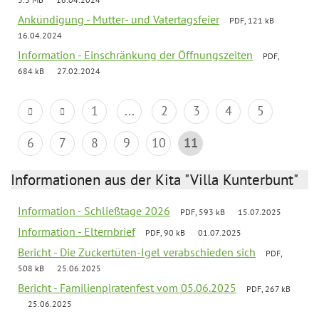
Ankündigung - Mutter- und Vatertagsfeier
PDF, 121 kB
16.04.2024
Information - Einschränkung der Öffnungszeiten
PDF,
684 kB
27.02.2024
1
...
2
3
4
5
6
7
8
9
10
11
Informationen aus der Kita "Villa Kunterbunt"
Information - Schließtage 2026
PDF, 593 kB
15.07.2025
Information - Elternbrief
PDF, 90 kB
01.07.2025
Bericht - Die Zuckertüten-Igel verabschieden sich
PDF,
508 kB
25.06.2025
Bericht - Familienpiratenfest vom 05.06.2025
PDF, 267 kB
25.06.2025