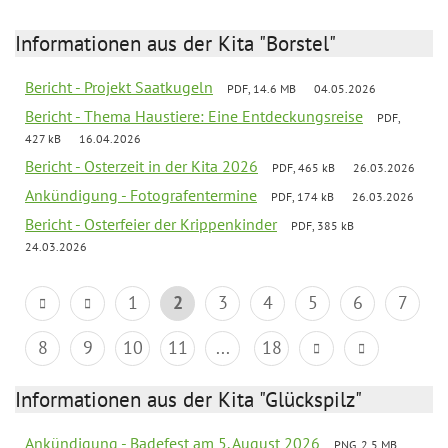
Informationen aus der Kita "Borstel"
Bericht - Projekt Saatkugeln
PDF, 14.6 MB
04.05.2026
Bericht - Thema Haustiere: Eine Entdeckungsreise
PDF,
427 kB
16.04.2026
Bericht - Osterzeit in der Kita 2026
PDF, 465 kB
26.03.2026
Ankündigung - Fotografentermine
PDF, 174 kB
26.03.2026
Bericht - Osterfeier der Krippenkinder
PDF, 385 kB
24.03.2026
1
2
3
4
5
6
7
8
9
10
11
...
18
Informationen aus der Kita "Glückspilz"
Ankündigung - Badefest am 5. August 2026
PNG, 2.5 MB