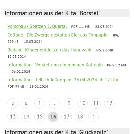
Informationen aus der Kita "Borstel"
Vorschau - Spatzen 2. Quartal
PDF, 1.1 MB
28.03.2024
Collage - Die Zwerge gestalten Eier aus Tonpapier
JPG,
999 kB
15.03.2024
Bericht - Kinder entdecken das Handwerk
JPG, 1.6 MB
12.03.2024
Information - Vorstellung einer neuen Kollegin
PNG, 1.2 MB
06.02.2024
Information - Teilschließung am 26.04.2024 ab 12 Uhr
PDF, 99 kB
29.01.2024
1
...
9
10
11
12
13
14
15
16
17
18
Informationen aus der Kita "Glückspilz"