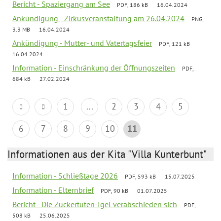
Bericht - Spaziergang am See
PDF, 186 kB
16.04.2024
Ankündigung - Zirkusveranstaltung am 26.04.2024
PNG,
3.3 MB
16.04.2024
Ankündigung - Mutter- und Vatertagsfeier
PDF, 121 kB
16.04.2024
Information - Einschränkung der Öffnungszeiten
PDF,
684 kB
27.02.2024
1
...
2
3
4
5
6
7
8
9
10
11
Informationen aus der Kita "Villa Kunterbunt"
Information - Schließtage 2026
PDF, 593 kB
15.07.2025
Information - Elternbrief
PDF, 90 kB
01.07.2025
Bericht - Die Zuckertüten-Igel verabschieden sich
PDF,
508 kB
25.06.2025