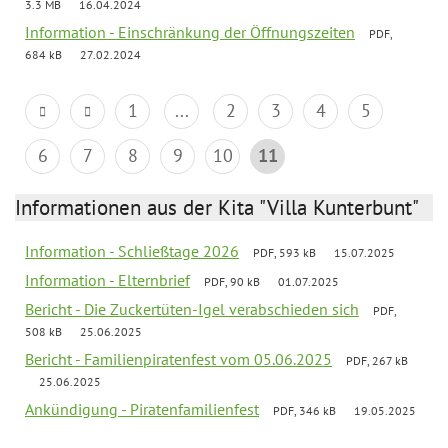
3.3 MB
16.04.2024
Information - Einschränkung der Öffnungszeiten
PDF,
684 kB
27.02.2024
1
...
2
3
4
5
6
7
8
9
10
11
Informationen aus der Kita "Villa Kunterbunt"
Information - Schließtage 2026
PDF, 593 kB
15.07.2025
Information - Elternbrief
PDF, 90 kB
01.07.2025
Bericht - Die Zuckertüten-Igel verabschieden sich
PDF,
508 kB
25.06.2025
Bericht - Familienpiratenfest vom 05.06.2025
PDF, 267 kB
25.06.2025
Ankündigung - Piratenfamilienfest
PDF, 346 kB
19.05.2025