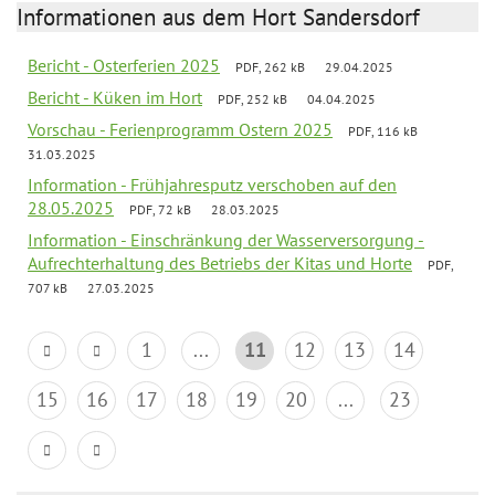
Informationen aus dem Hort Sandersdorf
Bericht - Osterferien 2025
PDF, 262 kB
29.04.2025
Bericht - Küken im Hort
PDF, 252 kB
04.04.2025
Vorschau - Ferienprogramm Ostern 2025
PDF, 116 kB
31.03.2025
Information - Frühjahresputz verschoben auf den
28.05.2025
PDF, 72 kB
28.03.2025
Information - Einschränkung der Wasserversorgung -
Aufrechterhaltung des Betriebs der Kitas und Horte
PDF,
707 kB
27.03.2025
1
...
11
12
13
14
15
16
17
18
19
20
...
23