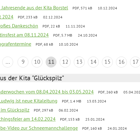
 Jahresende aus der Kita Borstel
PDF, 571 kB
10.12.2024
st 2024
PDF, 233 kB
02.12.2024
großes Dankeschön
PDF, 22 kB
11.11.2024
tinsfest am 08.11.2024
PDF, 5.7 MB
24.10.2024
ografentermine
PDF, 68 kB
10.10.2024
...
9
10
11
12
13
14
15
16
17
us der Kita "Glückspilz"
derwochen vom 08.04.2024 bis 03.05.2024
PDF, 260 kB
05.04.20
Ludwig ist neue Kitaleitung
PDF, 1.4 MB
13.03.2024
r im Glückspilz
PDF, 297 kB
06.02.2024
chingsfeier am 14.02.2024
PDF, 153 kB
25.01.2024
tube-Video zur Schneemannchallenge
PDF, 160 kB
24.01.2024