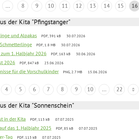
...
8
9
10
11
12
13
14
15
16
us der Kita "Pfingstanger"
rlinge und Alpakas
PDF, 391 kB
30.07.2026
 Schmetterlinge
PDF, 1.8 MB
30.07.2026
ef zum 1. Halbjahr 2026
PDF, 163 kB
30.06.2026
st 2026
PDF, 847 kB
23.06.2026
bnisse für die Vorschulkinder
PNG, 2.7 MB
15.06.2026
4
5
6
7
8
9
10
...
22
us der Kita "Sonnenschein"
t in der Kita
PDF, 113 kB
07.07.2025
 auf das 1. Halbjahr 2025
PDF, 85 kB
07.07.2025
ter-Tag
PDF, 113 kB
07.07.2025