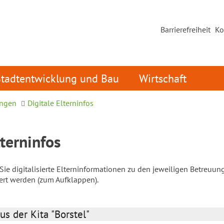
Barrierefreiheit
Ko
Stadtentwicklung und Bau
Wirtschaft
ungen
Digitale Elterninfos
lterninfos
ie digitalisierte Elterninformationen zu den jeweiligen Betreuun
iert werden (zum Aufklappen).
us der Kita "Borstel"