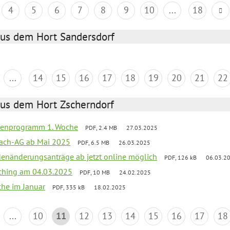
4
5
6
7
8
9
10
...
18
aus dem Hort Sandersdorf
...
14
15
16
17
18
19
20
21
22
aus dem Hort Zscherndorf
rienprogramm 1. Woche
PDF, 2.4 MB
27.03.2025
ach-AG ab Mai 2025
PDF, 6.5 MB
26.03.2025
denänderungsanträge ab jetzt online möglich
PDF, 126 kB
06.03.2
ching am 04.03.2025
PDF, 10 MB
24.02.2025
che im Januar
PDF, 335 kB
18.02.2025
...
10
11
12
13
14
15
16
17
18