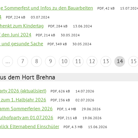
ge Sommerfest und Infos zu den Bauarbeiten
PDF, 42 kB
15.07.202
4
PDF, 224 kB
03.07.2024
schenkt zum Kindertag
PDF, 284 kB
13.06.2024
f den Juni 2024
PDF, 214 kB
30.05.2024
de und gesunde Sache
PDF, 349 kB
30.05.2024
...
7
8
9
10
11
12
13
14
15
aus dem Hort Brehna
rty 2026 (aktualisiert)
PDF, 626 kB
14.07.2026
ef zum 1. Halbjahr 2026
PDF, 236 kB
02.07.2026
gramm Sommerferien 2026
PDF, 1.4 MB
29.06.2026
ulhofparty am 01.07.2026
PDF, 211 kB
19.06.2026
blick Elternabend Einschüler
PDF, 4.3 MB
15.06.2026