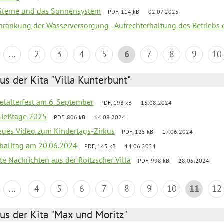
, Sterne und das Sonnensystem
PDF, 114 kB
02.07.2025
chränkung der Wasserversorgung - Aufrechterhaltung des Betriebs 
...
2
3
4
5
6
7
8
9
10
us der Kita "Villa Kunterbunt"
elalterfest am 6. September
PDF, 198 kB
15.08.2024
ließtage 2025
PDF, 806 kB
14.08.2024
neues Video zum Kindertags-Zirkus
PDF, 125 kB
17.06.2024
balltag am 20.06.2024
PDF, 143 kB
14.06.2024
te Nachrichten aus der Roitzscher Villa
PDF, 998 kB
28.05.2024
...
4
5
6
7
8
9
10
11
12
us der Kita "Max und Moritz"