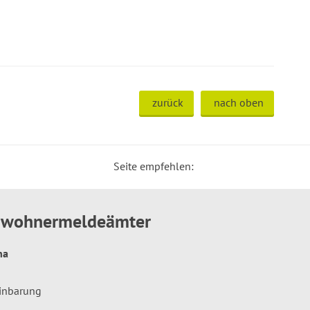
zurück
nach oben
Seite empfehlen:
inwohnermeldeämter
hna
einbarung