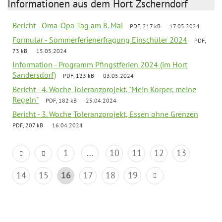
Informationen aus dem Hort Zscherndorf
Bericht - Oma-Opa-Tag am 8. Mai
PDF, 217 kB
17.05.2024
Formular - Sommerferienerfragung Einschüler 2024
PDF,
73 kB
15.05.2024
Information - Programm Pfingstferien 2024 (im Hort
Sandersdorf)
PDF, 123 kB
03.05.2024
Bericht - 4. Woche Toleranzprojekt, "Mein Körper, meine
Regeln"
PDF, 182 kB
25.04.2024
Bericht - 3. Woche Toleranzprojekt, Essen ohne Grenzen
PDF, 207 kB
16.04.2024
1
...
10
11
12
13
14
15
16
17
18
19