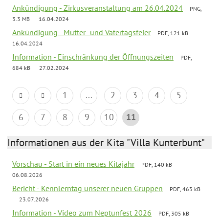
Ankündigung - Zirkusveranstaltung am 26.04.2024
PNG,
3.3 MB
16.04.2024
Ankündigung - Mutter- und Vatertagsfeier
PDF, 121 kB
16.04.2024
Information - Einschränkung der Öffnungszeiten
PDF,
684 kB
27.02.2024
1
...
2
3
4
5
6
7
8
9
10
11
Informationen aus der Kita "Villa Kunterbunt"
Vorschau - Start in ein neues Kitajahr
PDF, 140 kB
06.08.2026
Bericht - Kennlerntag unserer neuen Gruppen
PDF, 463 kB
23.07.2026
Information - Video zum Neptunfest 2026
PDF, 305 kB