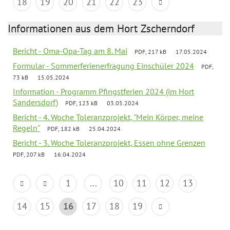
18
19
20
21
22
23
Informationen aus dem Hort Zscherndorf
Bericht - Oma-Opa-Tag am 8. Mai
PDF, 217 kB
17.05.2024
Formular - Sommerferienerfragung Einschüler 2024
PDF,
73 kB
15.05.2024
Information - Programm Pfingstferien 2024 (im Hort
Sandersdorf)
PDF, 123 kB
03.05.2024
Bericht - 4. Woche Toleranzprojekt, "Mein Körper, meine
Regeln"
PDF, 182 kB
25.04.2024
Bericht - 3. Woche Toleranzprojekt, Essen ohne Grenzen
PDF, 207 kB
16.04.2024
1
...
10
11
12
13
14
15
16
17
18
19