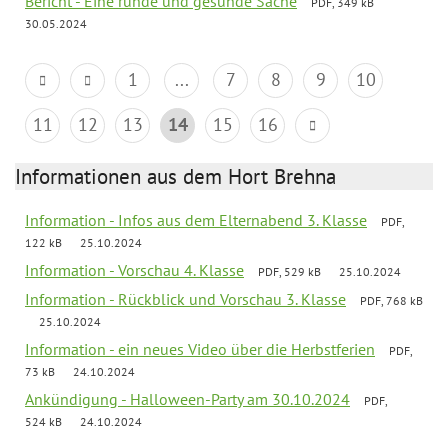
Bericht - Eine runde und gesunde Sache
PDF, 349 kB
30.05.2024
1
...
7
8
9
10
11
12
13
14
15
16
Informationen aus dem Hort Brehna
Information - Infos aus dem Elternabend 3. Klasse
PDF,
122 kB
25.10.2024
Information - Vorschau 4. Klasse
PDF, 529 kB
25.10.2024
Information - Rückblick und Vorschau 3. Klasse
PDF, 768 kB
25.10.2024
Information - ein neues Video über die Herbstferien
PDF,
73 kB
24.10.2024
Ankündigung - Halloween-Party am 30.10.2024
PDF,
524 kB
24.10.2024