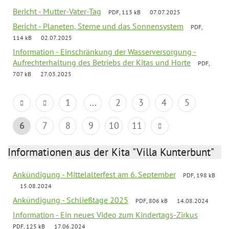
Bericht - Mutter-Vater-Tag
PDF, 113 kB
07.07.2025
Bericht - Planeten, Sterne und das Sonnensystem
PDF,
114 kB
02.07.2025
Information - Einschränkung der Wasserversorgung -
Aufrechterhaltung des Betriebs der Kitas und Horte
PDF,
707 kB
27.03.2025
1
...
2
3
4
5
6
7
8
9
10
11
Informationen aus der Kita "Villa Kunterbunt"
Ankündigung - Mittelalterfest am 6. September
PDF, 198 kB
15.08.2024
Ankündigung - Schließtage 2025
PDF, 806 kB
14.08.2024
Information - Ein neues Video zum Kindertags-Zirkus
PDF, 125 kB
17.06.2024