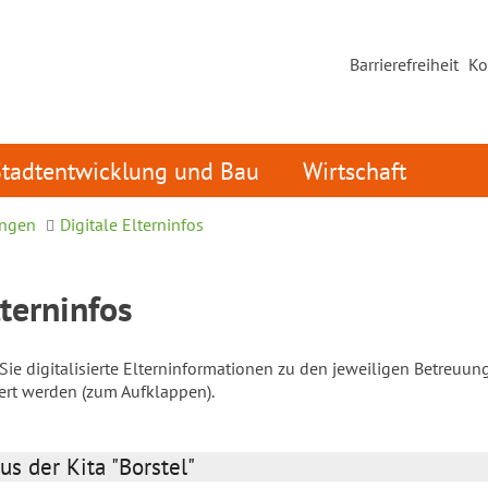
Barrierefreiheit
Ko
Stadtentwicklung und Bau
Wirtschaft
ungen
Digitale Elterninfos
lterninfos
ie digitalisierte Elterninformationen zu den jeweiligen Betreuun
iert werden (zum Aufklappen).
us der Kita "Borstel"