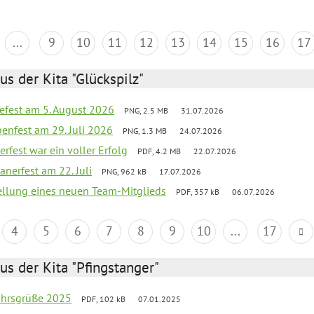
...
9
10
11
12
13
14
15
16
17
us der Kita "Glückspilz"
efest am 5. August 2026
PNG, 2.5 MB
31.07.2026
enfest am 29. Juli 2026
PNG, 1.3 MB
24.07.2026
erfest war ein voller Erfolg
PDF, 4.2 MB
22.07.2026
nerfest am 22. Juli
PNG, 962 kB
17.07.2026
tellung eines neuen Team-Mitglieds
PDF, 357 kB
06.07.2026
4
5
6
7
8
9
10
...
17
us der Kita "Pfingstanger"
ahrsgrüße 2025
PDF, 102 kB
07.01.2025