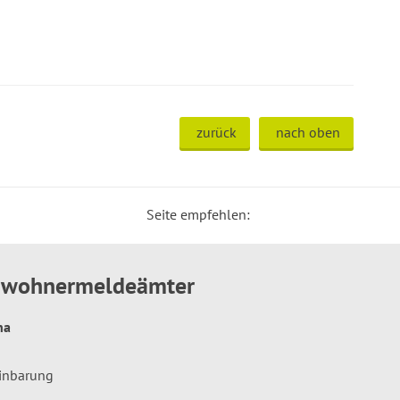
zurück
nach oben
Seite empfehlen:
inwohnermeldeämter
hna
einbarung