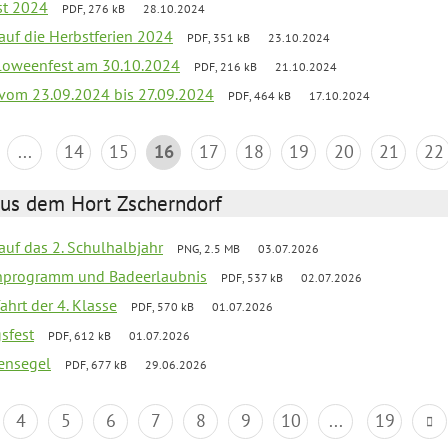
st 2024
PDF, 276 kB
28.10.2024
 auf die Herbstferien 2024
PDF, 351 kB
23.10.2024
loweenfest am 30.10.2024
PDF, 216 kB
21.10.2024
k vom 23.09.2024 bis 27.09.2024
PDF, 464 kB
17.10.2024
...
14
15
16
17
18
19
20
21
22
aus dem Hort Zscherndorf
 auf das 2. Schulhalbjahr
PNG, 2.5 MB
03.07.2026
ienprogramm und Badeerlaubnis
PDF, 537 kB
02.07.2026
ahrt der 4. Klasse
PDF, 570 kB
01.07.2026
gsfest
PDF, 612 kB
01.07.2026
ensegel
PDF, 677 kB
29.06.2026
4
5
6
7
8
9
10
...
19