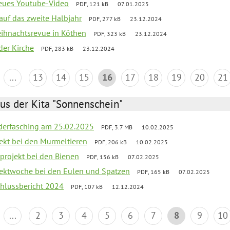
neues Youtube-Video
PDF, 121 kB
07.01.2025
 auf das zweite Halbjahr
PDF, 277 kB
23.12.2024
Weihnachtsrevue in Köthen
PDF, 323 kB
23.12.2024
der Kirche
PDF, 283 kB
23.12.2024
...
13
14
15
16
17
18
19
20
21
us der Kita "Sonnenschein"
derfasching am 25.02.2025
PDF, 3.7 MB
10.02.2025
jekt bei den Murmeltieren
PDF, 206 kB
10.02.2025
rprojekt bei den Bienen
PDF, 156 kB
07.02.2025
ojektwoche bei den Eulen und Spatzen
PDF, 165 kB
07.02.2025
chlussbericht 2024
PDF, 107 kB
12.12.2024
...
2
3
4
5
6
7
8
9
10