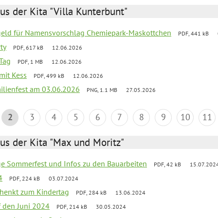
us der Kita "Villa Kunterbunt"
sgeld für Namensvorschlag Chemiepark-Maskottchen
PDF, 441 kB
ty
PDF, 617 kB
12.06.2026
Tag
PDF, 1 MB
12.06.2026
 mit Kess
PDF, 499 kB
12.06.2026
ilienfest am 03.06.2026
PNG, 1.1 MB
27.05.2026
2
3
4
5
6
7
8
9
10
11
us der Kita "Max und Moritz"
ge Sommerfest und Infos zu den Bauarbeiten
PDF, 42 kB
15.07.202
4
PDF, 224 kB
03.07.2024
schenkt zum Kindertag
PDF, 284 kB
13.06.2024
f den Juni 2024
PDF, 214 kB
30.05.2024