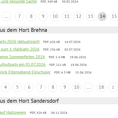
de und gesunde Sache
PDF, 349 kB
30.05.2024
...
7
8
9
10
11
12
13
14
15
aus dem Hort Brehna
rty 2026 (aktualisiert)
PDF, 626 kB
14.07.2026
ef zum 1. Halbjahr 2026
PDF, 236 kB
02.07.2026
gramm Sommerferien 2026
PDF, 1.4 MB
29.06.2026
ulhofparty am 01.07.2026
PDF, 211 kB
19.06.2026
blick Elternabend Einschüler
PDF, 4.3 MB
15.06.2026
4
5
6
7
8
9
10
...
18
aus dem Hort Sandersdorf
k auf Halloween
PDF, 426 kB
04.11.2024