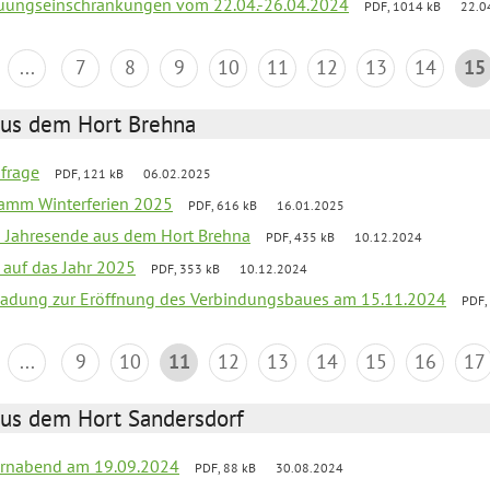
reuungseinschränkungen vom 22.04.-26.04.2024
PDF, 1014 kB
22.0
...
7
8
9
10
11
12
13
14
15
aus dem Hort Brehna
bfrage
PDF, 121 kB
06.02.2025
ramm Winterferien 2025
PDF, 616 kB
16.01.2025
m Jahresende aus dem Hort Brehna
PDF, 435 kB
10.12.2024
 auf das Jahr 2025
PDF, 353 kB
10.12.2024
ladung zur Eröffnung des Verbindungsbaues am 15.11.2024
PDF,
...
9
10
11
12
13
14
15
16
17
aus dem Hort Sandersdorf
ernabend am 19.09.2024
PDF, 88 kB
30.08.2024