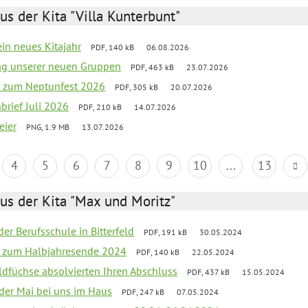
us der Kita "Villa Kunterbunt"
ein neues Kitajahr
PDF, 140 kB
06.08.2026
tag unserer neuen Gruppen
PDF, 463 kB
23.07.2026
o zum Neptunfest 2026
PDF, 305 kB
20.07.2026
nbrief Juli 2026
PDF, 210 kB
14.07.2026
eier
PNG, 1.9 MB
13.07.2026
4
5
6
7
8
9
10
...
13
us der Kita "Max und Moritz"
der Berufsschule in Bitterfeld
PDF, 191 kB
30.05.2024
ief zum Halbjahresende 2024
PDF, 140 kB
22.05.2024
aldfüchse absolvierten Ihren Abschluss
PDF, 437 kB
15.05.2024
 der Mai bei uns im Haus
PDF, 247 kB
07.05.2024