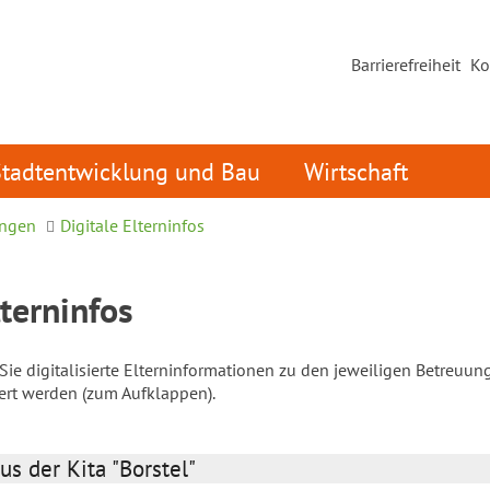
Barrierefreiheit
Ko
Stadtentwicklung und Bau
Wirtschaft
ungen
Digitale Elterninfos
lterninfos
ie digitalisierte Elterninformationen zu den jeweiligen Betreuun
iert werden (zum Aufklappen).
us der Kita "Borstel"