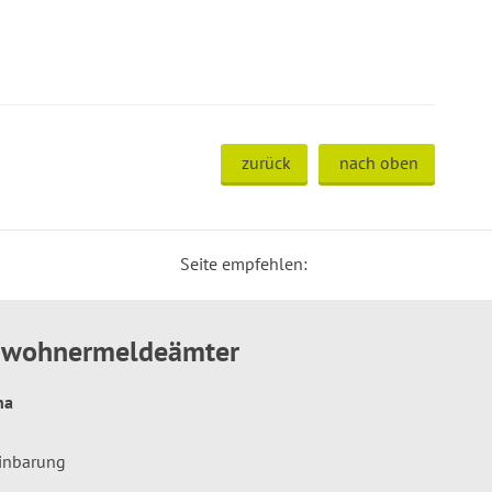
zurück
nach oben
Seite empfehlen:
inwohnermeldeämter
hna
einbarung