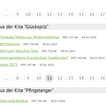
...
9
10
11
12
13
14
15
16
17
us der Kita "Glückspilz"
 Youtube-Videos zur Winterchallenge
PDF, 125 kB
04.02.2025
terchallenge
PDF, 764 kB
09.01.2025
nen-Lern-Vorschul-Tage
PDF, 720 kB
09.01.2025
ernversammlung Grundschule Sandersdorf
PDF, 246 kB
09.01.2025
esplan 2025
PDF, 247 kB
07.01.2025
...
8
9
10
11
12
13
14
15
16
us der Kita "Pfingstanger"
rlinge und Alpakas
PDF, 391 kB
30.07.2026