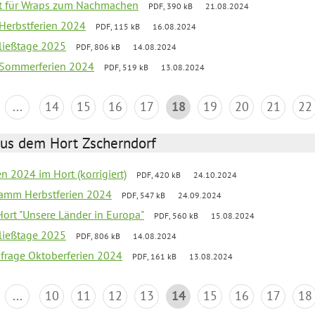
ept für Wraps zum Nachmachen
PDF, 390 kB
21.08.2024
 Herbstferien 2024
PDF, 115 kB
16.08.2024
ließtage 2025
PDF, 806 kB
14.08.2024
k Sommerferien 2024
PDF, 519 kB
13.08.2024
...
14
15
16
17
18
19
20
21
22
aus dem Hort Zscherndorf
en 2024 im Hort (korrigiert)
PDF, 420 kB
24.10.2024
ramm Herbstferien 2024
PDF, 547 kB
24.09.2024
 Hort "Unsere Länder in Europa"
PDF, 560 kB
15.08.2024
ließtage 2025
PDF, 806 kB
14.08.2024
bfrage Oktoberferien 2024
PDF, 161 kB
13.08.2024
...
10
11
12
13
14
15
16
17
18