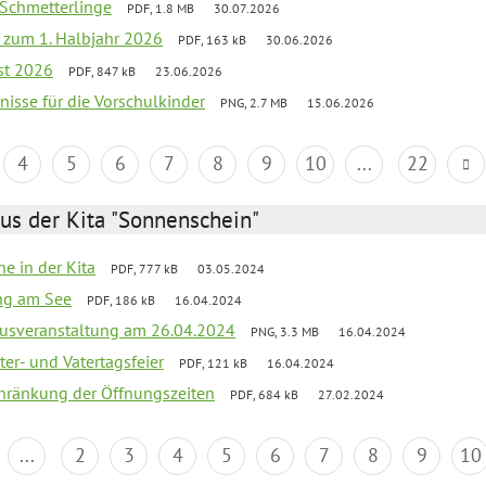
 Schmetterlinge
PDF, 1.8 MB
30.07.2026
ef zum 1. Halbjahr 2026
PDF, 163 kB
30.06.2026
st 2026
PDF, 847 kB
23.06.2026
bnisse für die Vorschulkinder
PNG, 2.7 MB
15.06.2026
4
5
6
7
8
9
10
...
22
us der Kita "Sonnenschein"
he in der Kita
PDF, 777 kB
03.05.2024
ang am See
PDF, 186 kB
16.04.2024
kusveranstaltung am 26.04.2024
PNG, 3.3 MB
16.04.2024
er- und Vatertagsfeier
PDF, 121 kB
16.04.2024
chränkung der Öffnungszeiten
PDF, 684 kB
27.02.2024
...
2
3
4
5
6
7
8
9
10