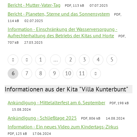
Bericht - Mutter-Vater-Tag
PDF, 113 kB
07.07.2025
Bericht - Planeten, Sterne und das Sonnensystem
PDF,
114 kB
02.07.2025
Information - Einschränkung der Wasserversorgung -
Aufrechterhaltung des Betriebs der Kitas und Horte
PDF,
707 kB
27.03.2025
1
...
2
3
4
5
6
7
8
9
10
11
Informationen aus der Kita "Villa Kunterbunt"
Ankündigung - Mittelalterfest am 6. September
PDF, 198 kB
15.08.2024
Ankündigung - Schließtage 2025
PDF, 806 kB
14.08.2024
Information - Ein neues Video zum Kindertags-Zirkus
PDF, 125 kB
17.06.2024