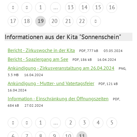
1
...
13
14
15
16
17
18
19
20
21
22
Informationen aus der Kita "Sonnenschein"
Bericht - Zirkuswoche in der Kita
PDF, 777 kB
03.05.2024
Bericht - Spaziergang am See
PDF, 186 kB
16.04.2024
Ankündigung - Zirkusveranstaltung am 26.04.2024
PNG,
3.3 MB
16.04.2024
Ankündigung - Mutter- und Vatertagsfeier
PDF, 121 kB
16.04.2024
Information - Einschränkung der Öffnungszeiten
PDF,
684 kB
27.02.2024
1
...
2
3
4
5
6
7
8
9
10
11