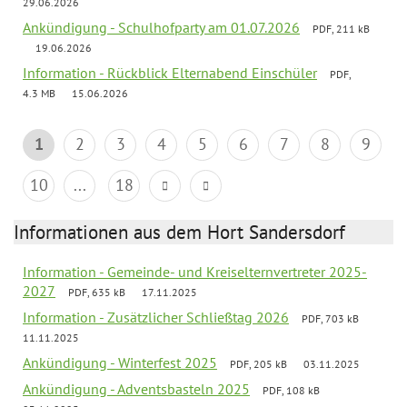
29.06.2026
Ankündigung - Schulhofparty am 01.07.2026
PDF, 211 kB
19.06.2026
Information - Rückblick Elternabend Einschüler
PDF,
4.3 MB
15.06.2026
1
2
3
4
5
6
7
8
9
10
...
18
Informationen aus dem Hort Sandersdorf
Information - Gemeinde- und Kreiselternvertreter 2025-
2027
PDF, 635 kB
17.11.2025
Information - Zusätzlicher Schließtag 2026
PDF, 703 kB
11.11.2025
Ankündigung - Winterfest 2025
PDF, 205 kB
03.11.2025
Ankündigung - Adventsbasteln 2025
PDF, 108 kB