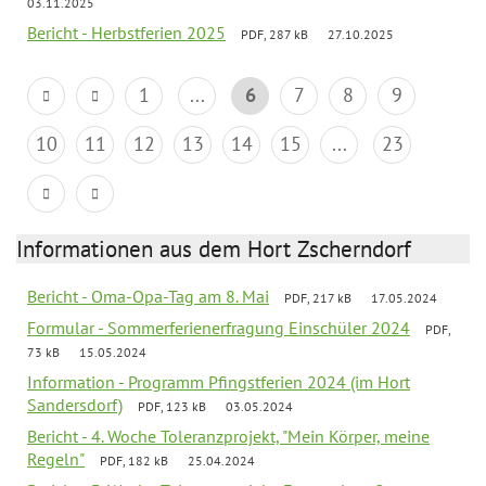
03.11.2025
Bericht - Herbstferien 2025
PDF, 287 kB
27.10.2025
1
...
6
7
8
9
10
11
12
13
14
15
...
23
Informationen aus dem Hort Zscherndorf
Bericht - Oma-Opa-Tag am 8. Mai
PDF, 217 kB
17.05.2024
Formular - Sommerferienerfragung Einschüler 2024
PDF,
73 kB
15.05.2024
Information - Programm Pfingstferien 2024 (im Hort
Sandersdorf)
PDF, 123 kB
03.05.2024
Bericht - 4. Woche Toleranzprojekt, "Mein Körper, meine
Regeln"
PDF, 182 kB
25.04.2024