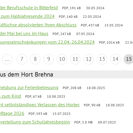
der Berufsschule in Bitterfeld
PDF, 191 kB
30.05.2024
ief zum Halbjahresende 2024
PDF, 140 kB
22.05.2024
aldfüchse absolvierten Ihren Abschluss
PDF, 437 kB
15.05.2024
 der Mai bei uns im Haus
PDF, 247 kB
07.05.2024
reuungseinschränkungen vom 22.04.-26.04.2024
PDF, 1014 kB
22.0
...
7
8
9
10
11
12
13
14
15
aus dem Hort Brehna
meldung zur Ferienbetreuung
PDF, 208 kB
18.08.2025
n zum Kind
PDF, 67 kB
18.08.2025
ht selbstständiges Verlassen des Hortes
PDF, 90 kB
18.08.2025
ießtage 2026
PDF, 593 kB
15.07.2025
mverteilung zum Schuljahresbeginn
PDF, 3.8 MB
09.07.2025