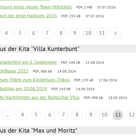
tellung eines neuen Team-Mitglieds
PDF, 2 MB
07.07.2026
 auf das erste Halbjahr 2026
PDF, 255 kB
07.07.2026
4
5
6
7
8
9
10
11
us der Kita "Villa Kunterbunt"
elalterfest am 6. September
PDF, 198 kB
15.08.2024
ließtage 2025
PDF, 806 kB
14.08.2024
neues Video zum Kindertags-Zirkus
PDF, 125 kB
17.06.2024
balltag am 20.06.2024
PDF, 143 kB
14.06.2024
te Nachrichten aus der Roitzscher Villa
PDF, 998 kB
28.05.2024
...
4
5
6
7
8
9
10
11
12
us der Kita "Max und Moritz"