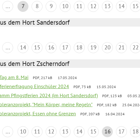
...
7
8
9
10
11
12
13
14
15
aus dem Hort Sandersdorf
...
14
15
16
17
18
19
20
21
22
aus dem Hort Zscherndorf
Tag am 8. Mai
PDF, 217 kB
17.05.2024
ferienerfragung Einschüler 2024
PDF, 73 kB
15.05.2024
ramm Pfingstferien 2024 (im Hort Sandersdorf)
PDF, 123 kB
03.05.
Toleranzprojekt, "Mein Körper, meine Regeln"
PDF, 182 kB
25.04.202
Toleranzprojekt, Essen ohne Grenzen
PDF, 207 kB
16.04.2024
...
10
11
12
13
14
15
16
17
18