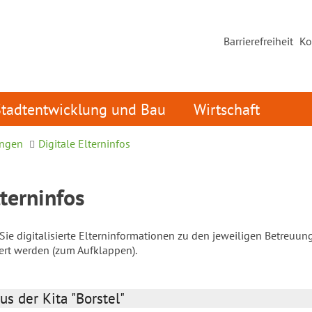
Barrierefreiheit
Ko
Stadtentwicklung und Bau
Wirtschaft
ungen
Digitale Elterninfos
lterninfos
ie digitalisierte Elterninformationen zu den jeweiligen Betreuun
iert werden (zum Aufklappen).
us der Kita "Borstel"