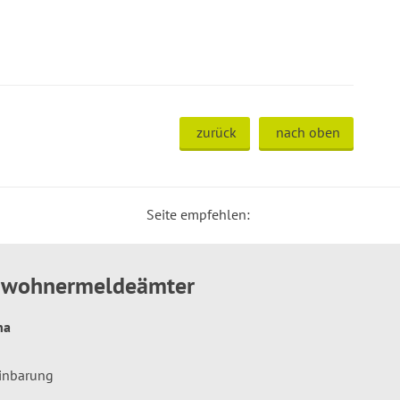
zurück
nach oben
Seite empfehlen:
inwohnermeldeämter
hna
einbarung