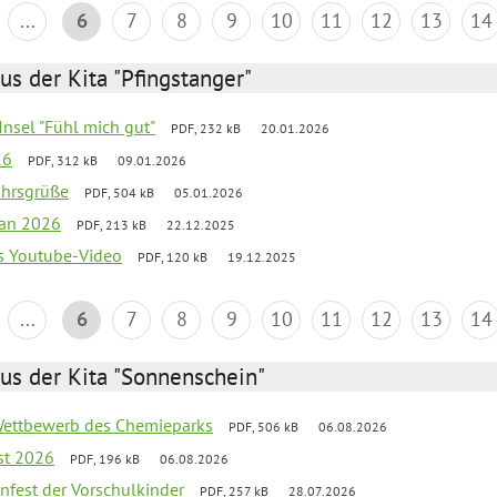
...
6
7
8
9
10
11
12
13
14
us der Kita "Pfingstanger"
-Insel "Fühl mich gut"
PDF, 232 kB
20.01.2026
26
PDF, 312 kB
09.01.2026
ahrsgrüße
PDF, 504 kB
05.01.2026
lan 2026
PDF, 213 kB
22.12.2025
s Youtube-Video
PDF, 120 kB
19.12.2025
...
6
7
8
9
10
11
12
13
14
us der Kita "Sonnenschein"
 Wettbewerb des Chemieparks
PDF, 506 kB
06.08.2026
st 2026
PDF, 196 kB
06.08.2026
enfest der Vorschulkinder
PDF, 257 kB
28.07.2026