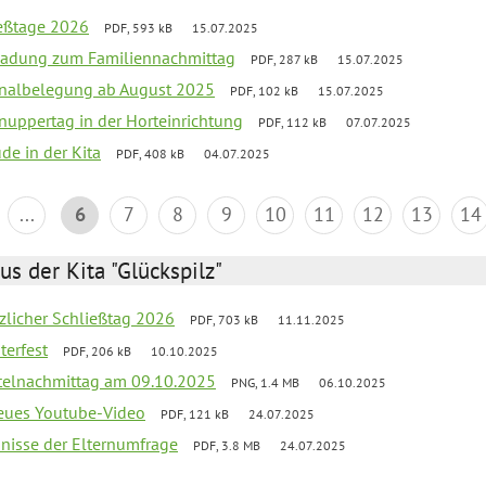
ießtage 2026
PDF, 593 kB
15.07.2025
ladung zum Familiennachmittag
PDF, 287 kB
15.07.2025
onalbelegung ab August 2025
PDF, 102 kB
15.07.2025
uppertag in der Horteinrichtung
PDF, 112 kB
07.07.2025
ude in der Kita
PDF, 408 kB
04.07.2025
...
6
7
8
9
10
11
12
13
14
us der Kita "Glückspilz"
tzlicher Schließtag 2026
PDF, 703 kB
11.11.2025
terfest
PDF, 206 kB
10.10.2025
telnachmittag am 09.10.2025
PNG, 1.4 MB
06.10.2025
neues Youtube-Video
PDF, 121 kB
24.07.2025
bnisse der Elternumfrage
PDF, 3.8 MB
24.07.2025