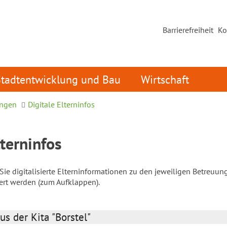
Barrierefreiheit
Ko
Stadtentwicklung und Bau
Wirtschaft
ungen
Digitale Elterninfos
lterninfos
ie digitalisierte Elterninformationen zu den jeweiligen Betreuun
iert werden (zum Aufklappen).
us der Kita "Borstel"