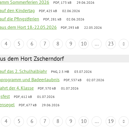
gramm Sommerferien 2026
PDF, 173 kB
29.06.2026
 auf den Kindertag
PDF, 425 kB
02.06.2026
auf die Pfingstferien
PDF, 281 kB
02.06.2026
k aus dem Hort 18.-22.05.2026
PDF, 293 kB
22.05.2026
4
5
6
7
8
9
10
...
23
aus dem Hort Zscherndorf
 auf das 2. Schulhalbjahr
PNG, 2.5 MB
03.07.2026
ienprogramm und Badeerlaubnis
PDF, 537 kB
02.07.2026
ahrt der 4. Klasse
PDF, 570 kB
01.07.2026
gsfest
PDF, 612 kB
01.07.2026
ensegel
PDF, 677 kB
29.06.2026
4
5
6
7
8
9
10
...
19