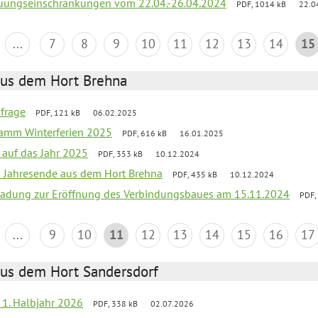
reuungseinschränkungen vom 22.04.-26.04.2024
PDF, 1014 kB
22.0
...
7
8
9
10
11
12
13
14
15
aus dem Hort Brehna
bfrage
PDF, 121 kB
06.02.2025
ramm Winterferien 2025
PDF, 616 kB
16.01.2025
 auf das Jahr 2025
PDF, 353 kB
10.12.2024
m Jahresende aus dem Hort Brehna
PDF, 435 kB
10.12.2024
ladung zur Eröffnung des Verbindungsbaues am 15.11.2024
PDF,
...
9
10
11
12
13
14
15
16
17
aus dem Hort Sandersdorf
f 1. Halbjahr 2026
PDF, 338 kB
02.07.2026