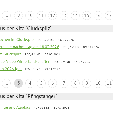
...
9
10
11
12
13
14
15
16
17
us der Kita "Glückspilz"
ochen im Glückspilz
PDF, 631 kB
16.03.2026
erbastelnachmittag am 18.03.2026
PDF, 238 kB
09.03.2026
im Glückspilz
PDF, 4.1 MB
23.02.2026
ube-Video Winterlandschaften
PDF, 271 kB
11.02.2026
lan 2026 Igel
JPG, 301 kB
29.01.2026
...
3
4
5
6
7
8
9
10
11
us der Kita "Pfingstanger"
rlinge und Alpakas
PDF, 391 kB
30.07.2026