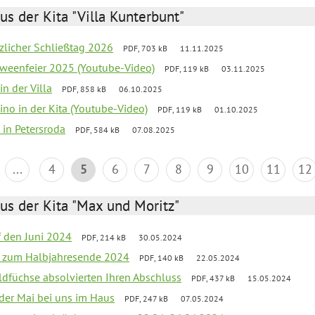
us der Kita "Villa Kunterbunt"
tzlicher Schließtag 2026
PDF, 703 kB
11.11.2025
oweenfeier 2025 (Youtube-Video)
PDF, 119 kB
03.11.2025
in der Villa
PDF, 858 kB
06.10.2025
ino in der Kita (Youtube-Video)
PDF, 119 kB
01.10.2025
 in Petersroda
PDF, 584 kB
07.08.2025
...
4
5
6
7
8
9
10
11
12
us der Kita "Max und Moritz"
f den Juni 2024
PDF, 214 kB
30.05.2024
ief zum Halbjahresende 2024
PDF, 140 kB
22.05.2024
aldfüchse absolvierten Ihren Abschluss
PDF, 437 kB
15.05.2024
 der Mai bei uns im Haus
PDF, 247 kB
07.05.2024