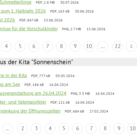
 Schmetterlinge
PDF, 1.8 MB
30.07.2026
ef zum 1. Halbjahr 2026
PDF, 163 kB
30.06.2026
st 2026
PDF, 847 kB
23.06.2026
bnisse für die Vorschulkinder
PNG, 2.7 MB
15.06.2026
4
5
6
7
8
9
10
...
22
us der Kita "Sonnenschein"
he in der Kita
PDF, 777 kB
03.05.2024
ang am See
PDF, 186 kB
16.04.2024
kusveranstaltung am 26.04.2024
PNG, 3.3 MB
16.04.2024
er- und Vatertagsfeier
PDF, 121 kB
16.04.2024
chränkung der Öffnungszeiten
PDF, 684 kB
27.02.2024
...
2
3
4
5
6
7
8
9
10