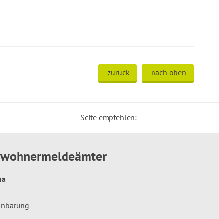
zurück
nach oben
Seite empfehlen:
inwohnermeldeämter
hna
einbarung