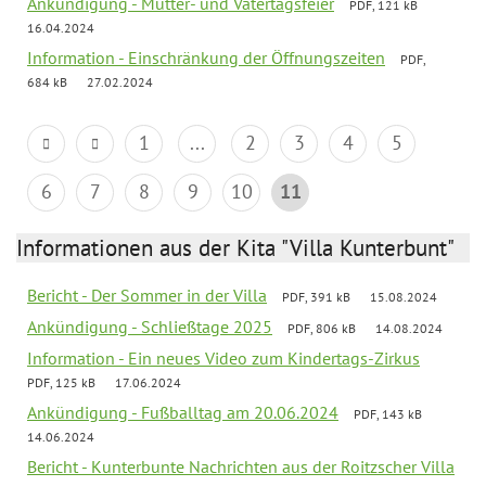
Ankündigung - Mutter- und Vatertagsfeier
PDF, 121 kB
16.04.2024
Information - Einschränkung der Öffnungszeiten
PDF,
684 kB
27.02.2024
1
...
2
3
4
5
6
7
8
9
10
11
Informationen aus der Kita "Villa Kunterbunt"
Bericht - Der Sommer in der Villa
PDF, 391 kB
15.08.2024
Ankündigung - Schließtage 2025
PDF, 806 kB
14.08.2024
Information - Ein neues Video zum Kindertags-Zirkus
PDF, 125 kB
17.06.2024
Ankündigung - Fußballtag am 20.06.2024
PDF, 143 kB
14.06.2024
Bericht - Kunterbunte Nachrichten aus der Roitzscher Villa