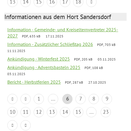
13
14
15
16
17
18
Informationen aus dem Hort Sandersdorf
Information - Gemeinde- und Kreiselternvertreter 2025-
2027
PDF, 635 kB
17.11.2025
Information - Zusätzlicher Schließtag 2026
PDF, 703 kB
11.11.2025
Ankündigung - Winterfest 2025
PDF, 205 kB
03.11.2025
Ankündigung - Adventsbasteln 2025
PDF, 108 kB
03.11.2025
Bericht - Herbstferien 2025
PDF, 287 kB
27.10.2025
1
...
6
7
8
9
10
11
12
13
14
15
...
23