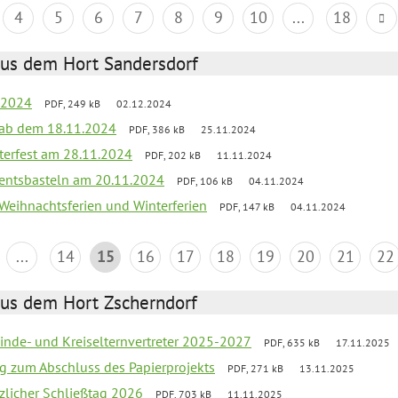
4
5
6
7
8
9
10
...
18
aus dem Hort Sandersdorf
t 2024
PDF, 249 kB
02.12.2024
k ab dem 18.11.2024
PDF, 386 kB
25.11.2024
terfest am 28.11.2024
PDF, 202 kB
11.11.2024
entsbasteln am 20.11.2024
PDF, 106 kB
04.11.2024
 Weihnachtsferien und Winterferien
PDF, 147 kB
04.11.2024
...
14
15
16
17
18
19
20
21
22
aus dem Hort Zscherndorf
inde- und Kreiselternvertreter 2025-2027
PDF, 635 kB
17.11.2025
ng zum Abschluss des Papierprojekts
PDF, 271 kB
13.11.2025
tzlicher Schließtag 2026
PDF, 703 kB
11.11.2025