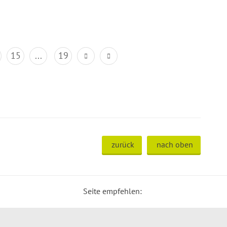
15
...
19
zurück
nach oben
Seite empfehlen: