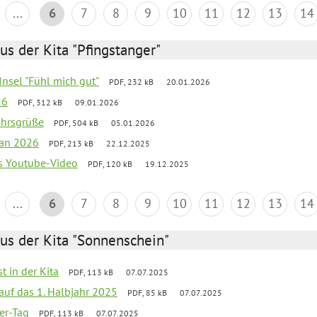
...
6
7
8
9
10
11
12
13
14
us der Kita "Pfingstanger"
-Insel "Fühl mich gut"
PDF, 232 kB
20.01.2026
26
PDF, 312 kB
09.01.2026
ahrsgrüße
PDF, 504 kB
05.01.2026
lan 2026
PDF, 213 kB
22.12.2025
s Youtube-Video
PDF, 120 kB
19.12.2025
...
6
7
8
9
10
11
12
13
14
us der Kita "Sonnenschein"
t in der Kita
PDF, 113 kB
07.07.2025
 auf das 1. Halbjahr 2025
PDF, 85 kB
07.07.2025
ter-Tag
PDF, 113 kB
07.07.2025