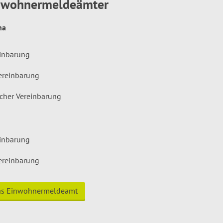
inwohnermeldeämter
hna
einbarung
ereinbarung
icher Vereinbarung
einbarung
ereinbarung
das Einwohnermeldeamt