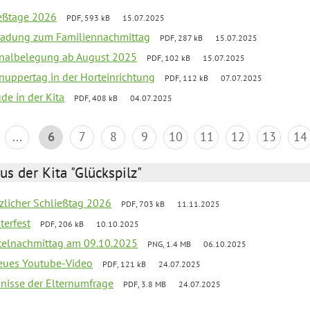
ießtage 2026
PDF, 593 kB
15.07.2025
ladung zum Familiennachmittag
PDF, 287 kB
15.07.2025
onalbelegung ab August 2025
PDF, 102 kB
15.07.2025
uppertag in der Horteinrichtung
PDF, 112 kB
07.07.2025
ude in der Kita
PDF, 408 kB
04.07.2025
...
6
7
8
9
10
11
12
13
14
us der Kita "Glückspilz"
tzlicher Schließtag 2026
PDF, 703 kB
11.11.2025
terfest
PDF, 206 kB
10.10.2025
telnachmittag am 09.10.2025
PNG, 1.4 MB
06.10.2025
neues Youtube-Video
PDF, 121 kB
24.07.2025
bnisse der Elternumfrage
PDF, 3.8 MB
24.07.2025