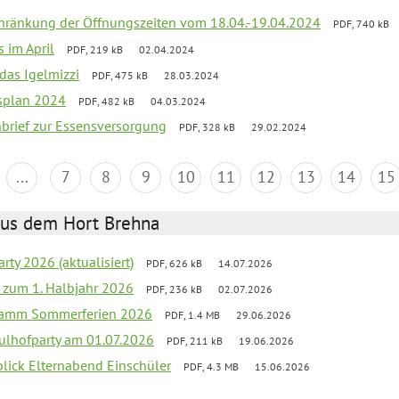
chränkung der Öffnungszeiten vom 18.04.-19.04.2024
PDF, 740 kB
s im April
PDF, 219 kB
02.04.2024
 das Igelmizzi
PDF, 475 kB
28.03.2024
esplan 2024
PDF, 482 kB
04.03.2024
nbrief zur Essensversorgung
PDF, 328 kB
29.02.2024
...
7
8
9
10
11
12
13
14
15
aus dem Hort Brehna
rty 2026 (aktualisiert)
PDF, 626 kB
14.07.2026
ef zum 1. Halbjahr 2026
PDF, 236 kB
02.07.2026
gramm Sommerferien 2026
PDF, 1.4 MB
29.06.2026
ulhofparty am 01.07.2026
PDF, 211 kB
19.06.2026
blick Elternabend Einschüler
PDF, 4.3 MB
15.06.2026