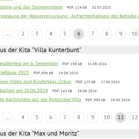
, Sterne und das Sonnensystem
PDF, 114 kB
02.07.2025
chränkung der Wasserversorgung - Aufrechterhaltung des Betriebs 
...
2
3
4
5
6
7
8
9
10
us der Kita "Villa Kunterbunt"
elalterfest am 6. September
PDF, 198 kB
15.08.2024
ließtage 2025
PDF, 806 kB
14.08.2024
neues Video zum Kindertags-Zirkus
PDF, 125 kB
17.06.2024
balltag am 20.06.2024
PDF, 143 kB
14.06.2024
te Nachrichten aus der Roitzscher Villa
PDF, 998 kB
28.05.2024
...
4
5
6
7
8
9
10
11
12
us der Kita "Max und Moritz"