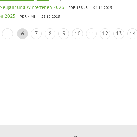
 Neujahr und Winterferien 2026
PDF, 138 kB
04.11.2025
ien 2025
PDF, 4 MB
28.10.2025
...
6
7
8
9
10
11
12
13
14