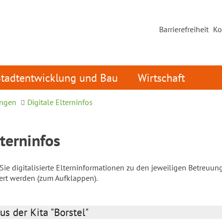
Barrierefreiheit
Ko
Stadtentwicklung und Bau
Wirtschaft
ungen
Digitale Elterninfos
lterninfos
ie digitalisierte Elterninformationen zu den jeweiligen Betreuun
iert werden (zum Aufklappen).
us der Kita "Borstel"