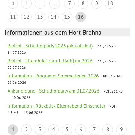
1
...
7
8
9
10
11
12
13
14
15
16
Informationen aus dem Hort Brehna
Bericht - Schulhofparty 2026 (aktualisiert)
PDF, 626 kB
14.07.2026
Bericht - Elternbrief zum 1. Halbjahr 2026
PDF, 236 kB
02.07.2026
Information - Programm Sommerferien 2026
PDF, 1.4 MB
29.06.2026
Ankündigung - Schulhofparty am 01.07.2026
PDF, 211 kB
19.06.2026
Information - Rückblick Elternabend Einschüler
PDF,
4.3 MB
15.06.2026
1
2
3
4
5
6
7
8
9