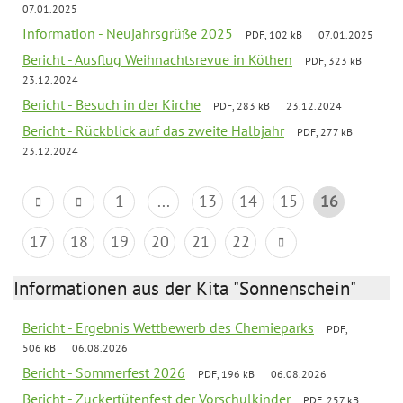
07.01.2025
Information - Neujahrsgrüße 2025
PDF, 102 kB
07.01.2025
Bericht - Ausflug Weihnachtsrevue in Köthen
PDF, 323 kB
23.12.2024
Bericht - Besuch in der Kirche
PDF, 283 kB
23.12.2024
Bericht - Rückblick auf das zweite Halbjahr
PDF, 277 kB
23.12.2024
1
...
13
14
15
16
17
18
19
20
21
22
Informationen aus der Kita "Sonnenschein"
Bericht - Ergebnis Wettbewerb des Chemieparks
PDF,
506 kB
06.08.2026
Bericht - Sommerfest 2026
PDF, 196 kB
06.08.2026
Bericht - Zuckertütenfest der Vorschulkinder
PDF, 257 kB