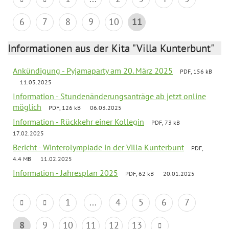
6
7
8
9
10
11
Informationen aus der Kita "Villa Kunterbunt"
Ankündigung - Pyjamaparty am 20. März 2025
PDF, 156 kB
11.03.2025
Information - Stundenänderungsanträge ab jetzt online
möglich
PDF, 126 kB
06.03.2025
Information - Rückkehr einer Kollegin
PDF, 73 kB
17.02.2025
Bericht - Winterolympiade in der Villa Kunterbunt
PDF,
4.4 MB
11.02.2025
Information - Jahresplan 2025
PDF, 62 kB
20.01.2025
1
...
4
5
6
7
8
9
10
11
12
13