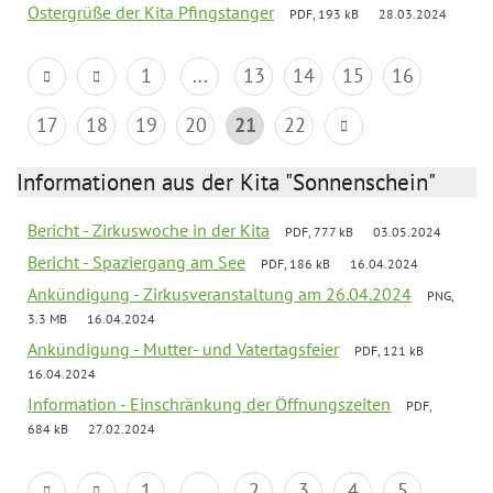
Ostergrüße der Kita Pfingstanger
PDF, 193 kB
28.03.2024
1
...
13
14
15
16
17
18
19
20
21
22
Informationen aus der Kita "Sonnenschein"
Bericht - Zirkuswoche in der Kita
PDF, 777 kB
03.05.2024
Bericht - Spaziergang am See
PDF, 186 kB
16.04.2024
Ankündigung - Zirkusveranstaltung am 26.04.2024
PNG,
3.3 MB
16.04.2024
Ankündigung - Mutter- und Vatertagsfeier
PDF, 121 kB
16.04.2024
Information - Einschränkung der Öffnungszeiten
PDF,
684 kB
27.02.2024
1
...
2
3
4
5