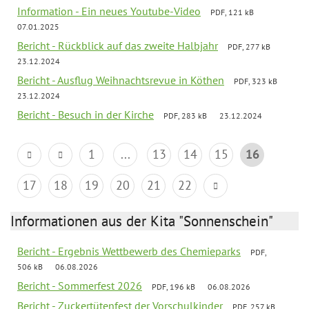
Information - Ein neues Youtube-Video
PDF, 121 kB
07.01.2025
Bericht - Rückblick auf das zweite Halbjahr
PDF, 277 kB
23.12.2024
Bericht - Ausflug Weihnachtsrevue in Köthen
PDF, 323 kB
23.12.2024
Bericht - Besuch in der Kirche
PDF, 283 kB
23.12.2024
1
...
13
14
15
16
17
18
19
20
21
22
Informationen aus der Kita "Sonnenschein"
Bericht - Ergebnis Wettbewerb des Chemieparks
PDF,
506 kB
06.08.2026
Bericht - Sommerfest 2026
PDF, 196 kB
06.08.2026
Bericht - Zuckertütenfest der Vorschulkinder
PDF, 257 kB