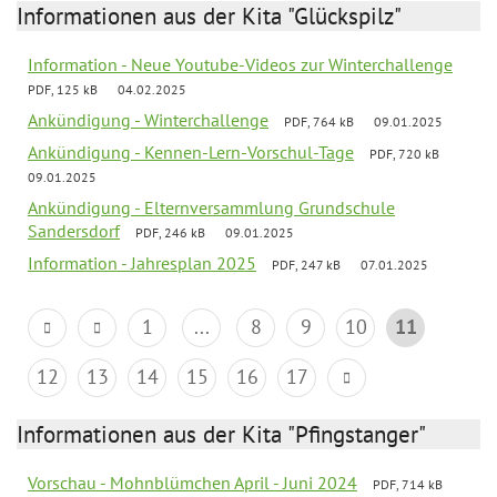
Informationen aus der Kita "Glückspilz"
Information - Neue Youtube-Videos zur Winterchallenge
PDF, 125 kB
04.02.2025
Ankündigung - Winterchallenge
PDF, 764 kB
09.01.2025
Ankündigung - Kennen-Lern-Vorschul-Tage
PDF, 720 kB
09.01.2025
Ankündigung - Elternversammlung Grundschule
Sandersdorf
PDF, 246 kB
09.01.2025
Information - Jahresplan 2025
PDF, 247 kB
07.01.2025
1
...
8
9
10
11
12
13
14
15
16
17
Informationen aus der Kita "Pfingstanger"
Vorschau - Mohnblümchen April - Juni 2024
PDF, 714 kB