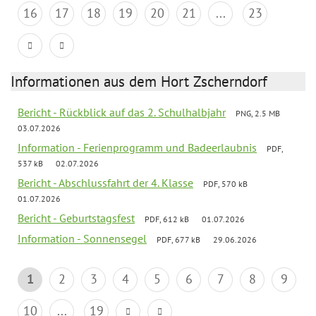
16
17
18
19
20
21
...
23
Informationen aus dem Hort Zscherndorf
Bericht - Rückblick auf das 2. Schulhalbjahr
PNG, 2.5 MB
03.07.2026
Information - Ferienprogramm und Badeerlaubnis
PDF,
537 kB
02.07.2026
Bericht - Abschlussfahrt der 4. Klasse
PDF, 570 kB
01.07.2026
Bericht - Geburtstagsfest
PDF, 612 kB
01.07.2026
Information - Sonnensegel
PDF, 677 kB
29.06.2026
1
2
3
4
5
6
7
8
9
10
...
19