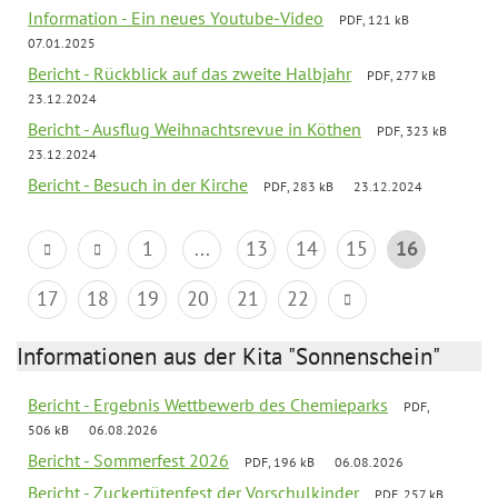
Information - Ein neues Youtube-Video
PDF, 121 kB
07.01.2025
Bericht - Rückblick auf das zweite Halbjahr
PDF, 277 kB
23.12.2024
Bericht - Ausflug Weihnachtsrevue in Köthen
PDF, 323 kB
23.12.2024
Bericht - Besuch in der Kirche
PDF, 283 kB
23.12.2024
1
...
13
14
15
16
17
18
19
20
21
22
Informationen aus der Kita "Sonnenschein"
Bericht - Ergebnis Wettbewerb des Chemieparks
PDF,
506 kB
06.08.2026
Bericht - Sommerfest 2026
PDF, 196 kB
06.08.2026
Bericht - Zuckertütenfest der Vorschulkinder
PDF, 257 kB