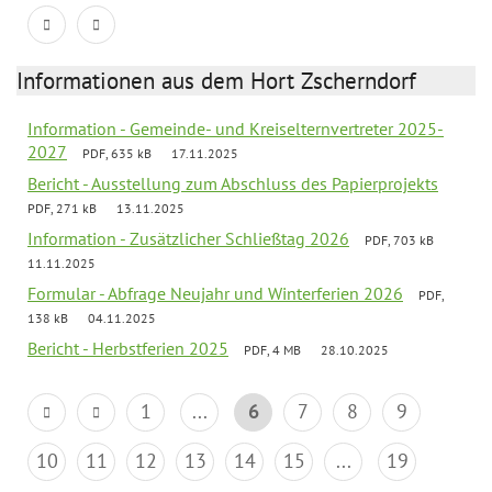
Informationen aus dem Hort Zscherndorf
Information - Gemeinde- und Kreiselternvertreter 2025-
2027
PDF, 635 kB
17.11.2025
Bericht - Ausstellung zum Abschluss des Papierprojekts
PDF, 271 kB
13.11.2025
Information - Zusätzlicher Schließtag 2026
PDF, 703 kB
11.11.2025
Formular - Abfrage Neujahr und Winterferien 2026
PDF,
138 kB
04.11.2025
Bericht - Herbstferien 2025
PDF, 4 MB
28.10.2025
1
...
6
7
8
9
10
11
12
13
14
15
...
19