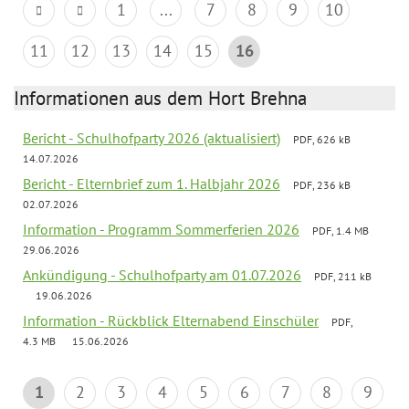
1
...
7
8
9
10
11
12
13
14
15
16
Informationen aus dem Hort Brehna
Bericht - Schulhofparty 2026 (aktualisiert)
PDF, 626 kB
14.07.2026
Bericht - Elternbrief zum 1. Halbjahr 2026
PDF, 236 kB
02.07.2026
Information - Programm Sommerferien 2026
PDF, 1.4 MB
29.06.2026
Ankündigung - Schulhofparty am 01.07.2026
PDF, 211 kB
19.06.2026
Information - Rückblick Elternabend Einschüler
PDF,
4.3 MB
15.06.2026
1
2
3
4
5
6
7
8
9