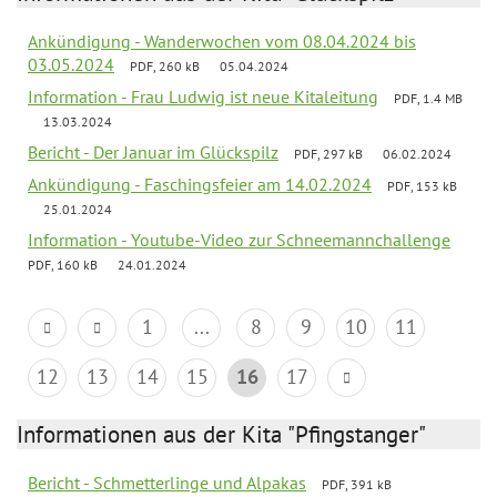
Ankündigung - Wanderwochen vom 08.04.2024 bis
03.05.2024
PDF, 260 kB
05.04.2024
Information - Frau Ludwig ist neue Kitaleitung
PDF, 1.4 MB
13.03.2024
Bericht - Der Januar im Glückspilz
PDF, 297 kB
06.02.2024
Ankündigung - Faschingsfeier am 14.02.2024
PDF, 153 kB
25.01.2024
Information - Youtube-Video zur Schneemannchallenge
PDF, 160 kB
24.01.2024
1
...
8
9
10
11
12
13
14
15
16
17
Informationen aus der Kita "Pfingstanger"
Bericht - Schmetterlinge und Alpakas
PDF, 391 kB