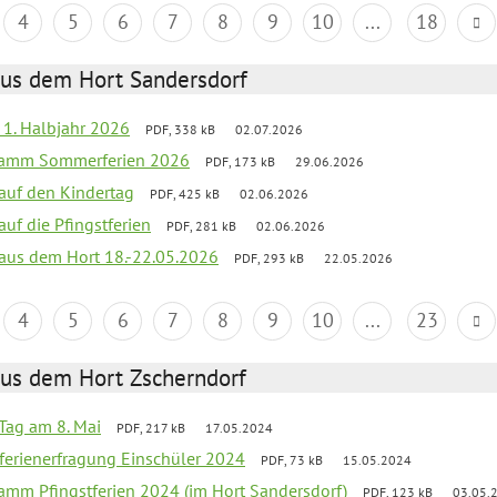
4
5
6
7
8
9
10
...
18
aus dem Hort Sandersdorf
f 1. Halbjahr 2026
PDF, 338 kB
02.07.2026
gramm Sommerferien 2026
PDF, 173 kB
29.06.2026
 auf den Kindertag
PDF, 425 kB
02.06.2026
auf die Pfingstferien
PDF, 281 kB
02.06.2026
k aus dem Hort 18.-22.05.2026
PDF, 293 kB
22.05.2026
4
5
6
7
8
9
10
...
23
aus dem Hort Zscherndorf
Tag am 8. Mai
PDF, 217 kB
17.05.2024
ferienerfragung Einschüler 2024
PDF, 73 kB
15.05.2024
ramm Pfingstferien 2024 (im Hort Sandersdorf)
PDF, 123 kB
03.05.