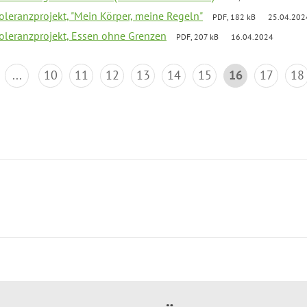
Toleranzprojekt, "Mein Körper, meine Regeln"
PDF, 182 kB
25.04.202
Toleranzprojekt, Essen ohne Grenzen
PDF, 207 kB
16.04.2024
...
10
11
12
13
14
15
16
17
18