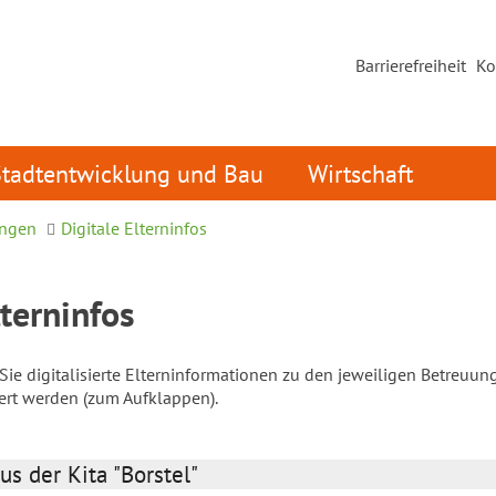
Barrierefreiheit
Ko
Stadtentwicklung und Bau
Wirtschaft
ungen
Digitale Elterninfos
lterninfos
ie digitalisierte Elterninformationen zu den jeweiligen Betreuun
iert werden (zum Aufklappen).
us der Kita "Borstel"