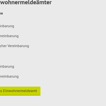
inwohnermeldeämter
hna
einbarung
ereinbarung
icher Vereinbarung
einbarung
ereinbarung
das Einwohnermeldeamt