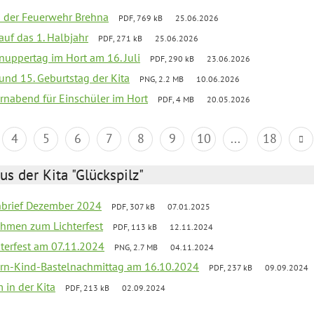
ei der Feuerwehr Brehna
PDF, 769 kB
25.06.2026
 auf das 1. Halbjahr
PDF, 271 kB
25.06.2026
uppertag im Hort am 16. Juli
PDF, 290 kB
23.06.2026
 und 15. Geburtstag der Kita
PNG, 2.2 MB
10.06.2026
rnabend für Einschüler im Hort
PDF, 4 MB
20.05.2026
4
5
6
7
8
9
10
...
18
us der Kita "Glückspilz"
rnbrief Dezember 2024
PDF, 307 kB
07.01.2025
ahmen zum Lichterfest
PDF, 113 kB
12.11.2024
terfest am 07.11.2024
PNG, 2.7 MB
04.11.2024
ern-Kind-Bastelnachmittag am 16.10.2024
PDF, 237 kB
09.09.2024
 in der Kita
PDF, 213 kB
02.09.2024