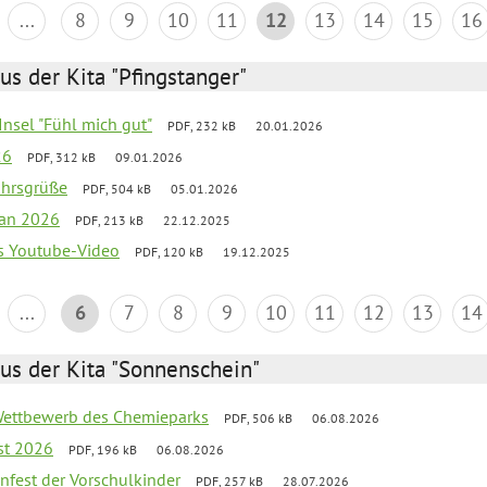
...
8
9
10
11
12
13
14
15
16
us der Kita "Pfingstanger"
-Insel "Fühl mich gut"
PDF, 232 kB
20.01.2026
26
PDF, 312 kB
09.01.2026
ahrsgrüße
PDF, 504 kB
05.01.2026
lan 2026
PDF, 213 kB
22.12.2025
s Youtube-Video
PDF, 120 kB
19.12.2025
...
6
7
8
9
10
11
12
13
14
us der Kita "Sonnenschein"
 Wettbewerb des Chemieparks
PDF, 506 kB
06.08.2026
st 2026
PDF, 196 kB
06.08.2026
enfest der Vorschulkinder
PDF, 257 kB
28.07.2026