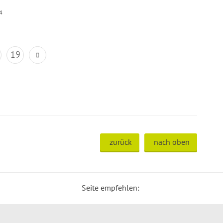
4
19
zurück
nach oben
Seite empfehlen: