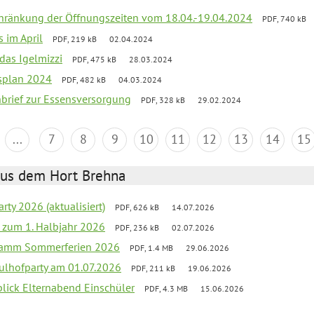
chränkung der Öffnungszeiten vom 18.04.-19.04.2024
PDF, 740 kB
s im April
PDF, 219 kB
02.04.2024
 das Igelmizzi
PDF, 475 kB
28.03.2024
esplan 2024
PDF, 482 kB
04.03.2024
nbrief zur Essensversorgung
PDF, 328 kB
29.02.2024
...
7
8
9
10
11
12
13
14
15
aus dem Hort Brehna
rty 2026 (aktualisiert)
PDF, 626 kB
14.07.2026
ef zum 1. Halbjahr 2026
PDF, 236 kB
02.07.2026
gramm Sommerferien 2026
PDF, 1.4 MB
29.06.2026
ulhofparty am 01.07.2026
PDF, 211 kB
19.06.2026
blick Elternabend Einschüler
PDF, 4.3 MB
15.06.2026