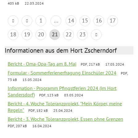
405 kB
22.03.2024
1
...
14
15
16
17
18
19
20
21
22
23
Informationen aus dem Hort Zscherndorf
Bericht - Oma-Opa-Tag am 8. Mai
PDF, 217 kB
17.05.2024
Formular - Sommerferienerfragung Einschüler 2024
PDF,
73 kB
15.05.2024
Information - Programm Pfingstferien 2024 (im Hort
Sandersdorf)
PDF, 123 kB
03.05.2024
Bericht - 4. Woche Toleranzprojekt, "Mein Körper, meine
Regeln"
PDF, 182 kB
25.04.2024
Bericht - 3. Woche Toleranzprojekt, Essen ohne Grenzen
PDF, 207 kB
16.04.2024