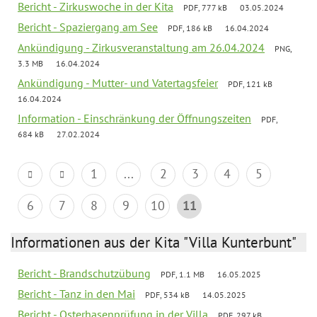
Bericht - Zirkuswoche in der Kita
PDF, 777 kB
03.05.2024
Bericht - Spaziergang am See
PDF, 186 kB
16.04.2024
Ankündigung - Zirkusveranstaltung am 26.04.2024
PNG,
3.3 MB
16.04.2024
Ankündigung - Mutter- und Vatertagsfeier
PDF, 121 kB
16.04.2024
Information - Einschränkung der Öffnungszeiten
PDF,
684 kB
27.02.2024
1
...
2
3
4
5
6
7
8
9
10
11
Informationen aus der Kita "Villa Kunterbunt"
Bericht - Brandschutzübung
PDF, 1.1 MB
16.05.2025
Bericht - Tanz in den Mai
PDF, 534 kB
14.05.2025
Bericht - Osterhasenprüfung in der Villa
PDF, 297 kB