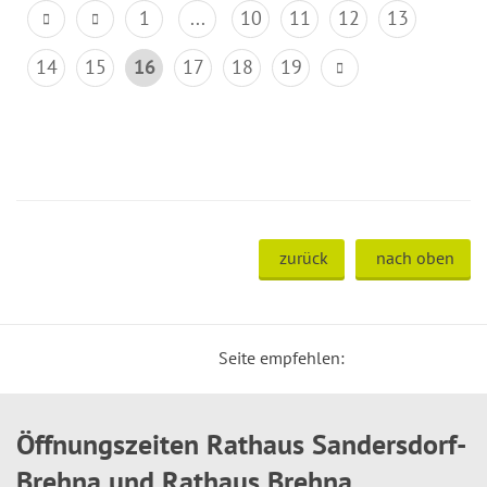
1
...
10
11
12
13
14
15
16
17
18
19
zurück
nach oben
Seite empfehlen:
Öffnungszeiten Rathaus Sandersdorf-
Brehna und Rathaus Brehna