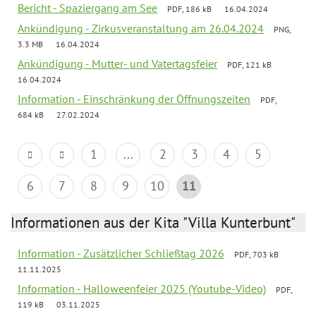
Bericht - Spaziergang am See
PDF, 186 kB
16.04.2024
Ankündigung - Zirkusveranstaltung am 26.04.2024
PNG,
3.3 MB
16.04.2024
Ankündigung - Mutter- und Vatertagsfeier
PDF, 121 kB
16.04.2024
Information - Einschränkung der Öffnungszeiten
PDF,
684 kB
27.02.2024
1
...
2
3
4
5
6
7
8
9
10
11
Informationen aus der Kita "Villa Kunterbunt"
Information - Zusätzlicher Schließtag 2026
PDF, 703 kB
11.11.2025
Information - Halloweenfeier 2025 (Youtube-Video)
PDF,
119 kB
03.11.2025