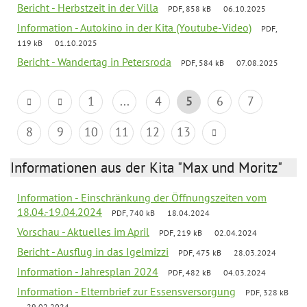
Bericht - Herbstzeit in der Villa
PDF, 858 kB
06.10.2025
Information - Autokino in der Kita (Youtube-Video)
PDF,
119 kB
01.10.2025
Bericht - Wandertag in Petersroda
PDF, 584 kB
07.08.2025
1
...
4
5
6
7
8
9
10
11
12
13
Informationen aus der Kita "Max und Moritz"
Information - Einschränkung der Öffnungszeiten vom
18.04.-19.04.2024
PDF, 740 kB
18.04.2024
Vorschau - Aktuelles im April
PDF, 219 kB
02.04.2024
Bericht - Ausflug in das Igelmizzi
PDF, 475 kB
28.03.2024
Information - Jahresplan 2024
PDF, 482 kB
04.03.2024
Information - Elternbrief zur Essensversorgung
PDF, 328 kB
29.02.2024