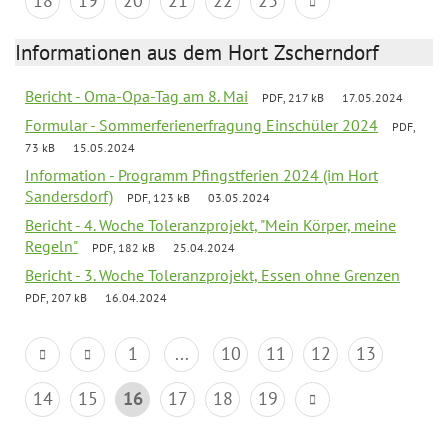
18
19
20
21
22
23
Informationen aus dem Hort Zscherndorf
Bericht - Oma-Opa-Tag am 8. Mai
PDF, 217 kB
17.05.2024
Formular - Sommerferienerfragung Einschüler 2024
PDF,
73 kB
15.05.2024
Information - Programm Pfingstferien 2024 (im Hort
Sandersdorf)
PDF, 123 kB
03.05.2024
Bericht - 4. Woche Toleranzprojekt, "Mein Körper, meine
Regeln"
PDF, 182 kB
25.04.2024
Bericht - 3. Woche Toleranzprojekt, Essen ohne Grenzen
PDF, 207 kB
16.04.2024
1
...
10
11
12
13
14
15
16
17
18
19