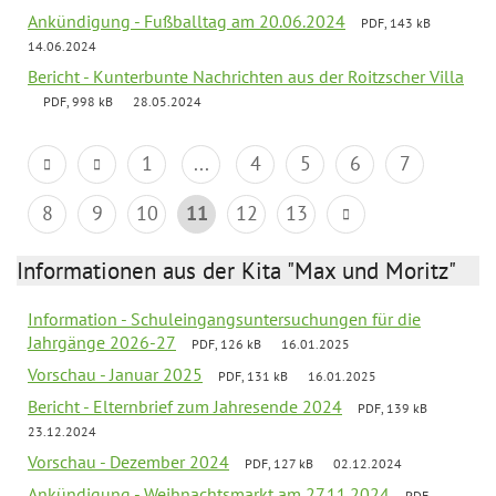
Ankündigung - Fußballtag am 20.06.2024
PDF, 143 kB
14.06.2024
Bericht - Kunterbunte Nachrichten aus der Roitzscher Villa
PDF, 998 kB
28.05.2024
1
...
4
5
6
7
8
9
10
11
12
13
Informationen aus der Kita "Max und Moritz"
Information - Schuleingangsuntersuchungen für die
Jahrgänge 2026-27
PDF, 126 kB
16.01.2025
Vorschau - Januar 2025
PDF, 131 kB
16.01.2025
Bericht - Elternbrief zum Jahresende 2024
PDF, 139 kB
23.12.2024
Vorschau - Dezember 2024
PDF, 127 kB
02.12.2024
Ankündigung - Weihnachtsmarkt am 27.11.2024
PDF,