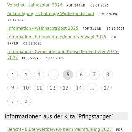
Vorschau - Jahresplan 2026
PDF, 244 kB
08.01.2026
Ankündigung - Challenge Winterlandschaft
PDF, 220 kB
23.12.2025
Information - Weihnachtspost 2025
PDF, 311 kB
19.12.2025
Information - Elternvertreterinnen Neuwahl 2025
PDF,
197 kB
02.12.2025
Information - Gemeinde- und Kreiselternvertreter 2025-
2027
PDF, 635 kB
17.11.2025
1
...
5
6
7
8
9
10
11
12
13
14
...
17
Informationen aus der Kita "Pfingstanger"
Bericht - Blütenwettbewerb beim Weinfrühling 2025
PDF,