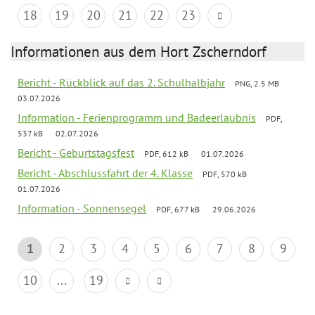
18
19
20
21
22
23
Informationen aus dem Hort Zscherndorf
Bericht - Rückblick auf das 2. Schulhalbjahr
PNG, 2.5 MB
03.07.2026
Information - Ferienprogramm und Badeerlaubnis
PDF,
537 kB
02.07.2026
Bericht - Geburtstagsfest
PDF, 612 kB
01.07.2026
Bericht - Abschlussfahrt der 4. Klasse
PDF, 570 kB
01.07.2026
Information - Sonnensegel
PDF, 677 kB
29.06.2026
1
2
3
4
5
6
7
8
9
10
...
19