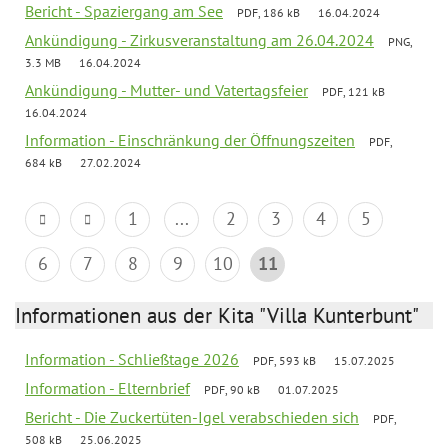
Bericht - Spaziergang am See
PDF, 186 kB
16.04.2024
Ankündigung - Zirkusveranstaltung am 26.04.2024
PNG,
3.3 MB
16.04.2024
Ankündigung - Mutter- und Vatertagsfeier
PDF, 121 kB
16.04.2024
Information - Einschränkung der Öffnungszeiten
PDF,
684 kB
27.02.2024
1
...
2
3
4
5
6
7
8
9
10
11
Informationen aus der Kita "Villa Kunterbunt"
Information - Schließtage 2026
PDF, 593 kB
15.07.2025
Information - Elternbrief
PDF, 90 kB
01.07.2025
Bericht - Die Zuckertüten-Igel verabschieden sich
PDF,
508 kB
25.06.2025