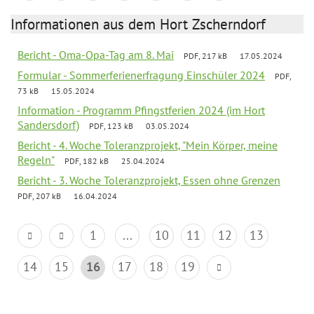
Informationen aus dem Hort Zscherndorf
Bericht - Oma-Opa-Tag am 8. Mai
PDF, 217 kB
17.05.2024
Formular - Sommerferienerfragung Einschüler 2024
PDF,
73 kB
15.05.2024
Information - Programm Pfingstferien 2024 (im Hort
Sandersdorf)
PDF, 123 kB
03.05.2024
Bericht - 4. Woche Toleranzprojekt, "Mein Körper, meine
Regeln"
PDF, 182 kB
25.04.2024
Bericht - 3. Woche Toleranzprojekt, Essen ohne Grenzen
PDF, 207 kB
16.04.2024
1
...
10
11
12
13
14
15
16
17
18
19