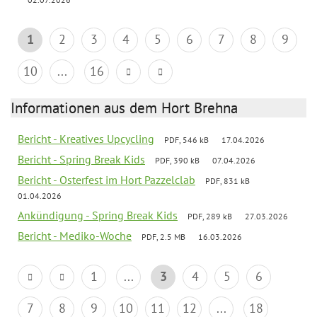
1
2
3
4
5
6
7
8
9
10
...
16
Informationen aus dem Hort Brehna
Bericht - Kreatives Upcycling
PDF, 546 kB
17.04.2026
Bericht - Spring Break Kids
PDF, 390 kB
07.04.2026
Bericht - Osterfest im Hort Pazzelclab
PDF, 831 kB
01.04.2026
Ankündigung - Spring Break Kids
PDF, 289 kB
27.03.2026
Bericht - Mediko-Woche
PDF, 2.5 MB
16.03.2026
1
...
3
4
5
6
7
8
9
10
11
12
...
18