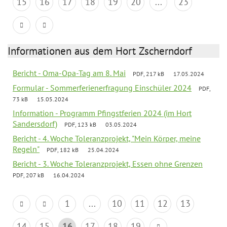
15
16
17
18
19
20
...
23
Informationen aus dem Hort Zscherndorf
Bericht - Oma-Opa-Tag am 8. Mai
PDF, 217 kB
17.05.2024
Formular - Sommerferienerfragung Einschüler 2024
PDF,
73 kB
15.05.2024
Information - Programm Pfingstferien 2024 (im Hort
Sandersdorf)
PDF, 123 kB
03.05.2024
Bericht - 4. Woche Toleranzprojekt, "Mein Körper, meine
Regeln"
PDF, 182 kB
25.04.2024
Bericht - 3. Woche Toleranzprojekt, Essen ohne Grenzen
PDF, 207 kB
16.04.2024
1
...
10
11
12
13
14
15
16
17
18
19