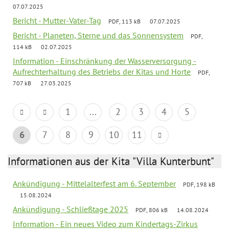
07.07.2025
Bericht - Mutter-Vater-Tag
PDF, 113 kB
07.07.2025
Bericht - Planeten, Sterne und das Sonnensystem
PDF,
114 kB
02.07.2025
Information - Einschränkung der Wasserversorgung -
Aufrechterhaltung des Betriebs der Kitas und Horte
PDF,
707 kB
27.03.2025
1
...
2
3
4
5
6
7
8
9
10
11
Informationen aus der Kita "Villa Kunterbunt"
Ankündigung - Mittelalterfest am 6. September
PDF, 198 kB
15.08.2024
Ankündigung - Schließtage 2025
PDF, 806 kB
14.08.2024
Information - Ein neues Video zum Kindertags-Zirkus