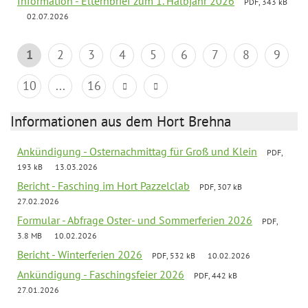
Information - Elternbrief zum 1. Halbjahr 2026
PDF, 343 kB
02.07.2026
1
2
3
4
5
6
7
8
9
10
...
16
Informationen aus dem Hort Brehna
Ankündigung - Osternachmittag für Groß und Klein
PDF,
193 kB
13.03.2026
Bericht - Fasching im Hort Pazzelclab
PDF, 307 kB
27.02.2026
Formular - Abfrage Oster- und Sommerferien 2026
PDF,
3.8 MB
10.02.2026
Bericht - Winterferien 2026
PDF, 532 kB
10.02.2026
Ankündigung - Faschingsfeier 2026
PDF, 442 kB
27.01.2026