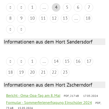
1
...
4
5
6
7
8
9
10
11
12
13
...
18
Informationen aus dem Hort Sandersdorf
1
...
14
15
16
17
18
19
20
21
22
23
Informationen aus dem Hort Zscherndorf
Bericht - Oma-Opa-Tag am 8. Mai
PDF, 217 kB
17.05.2024
Formular - Sommerferienerfragung Einschüler 2024
PDF,
73 kB
15.05.2024