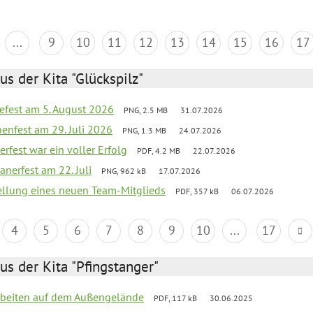
...
9
10
11
12
13
14
15
16
17
us der Kita "Glückspilz"
efest am 5. August 2026
PNG, 2.5 MB
31.07.2026
enfest am 29. Juli 2026
PNG, 1.3 MB
24.07.2026
erfest war ein voller Erfolg
PDF, 4.2 MB
22.07.2026
nerfest am 22. Juli
PNG, 962 kB
17.07.2026
tellung eines neuen Team-Mitglieds
PDF, 357 kB
06.07.2026
4
5
6
7
8
9
10
...
17
us der Kita "Pfingstanger"
arbeiten auf dem Außengelände
PDF, 117 kB
30.06.2025