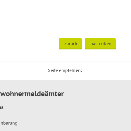
zurück
nach oben
Seite empfehlen:
inwohnermeldeämter
hna
einbarung