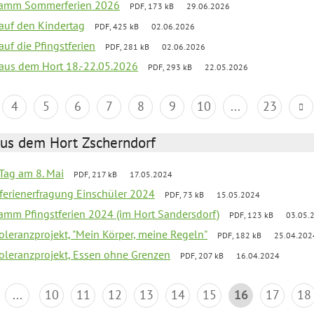
gramm Sommerferien 2026
PDF, 173 kB
29.06.2026
 auf den Kindertag
PDF, 425 kB
02.06.2026
auf die Pfingstferien
PDF, 281 kB
02.06.2026
k aus dem Hort 18.-22.05.2026
PDF, 293 kB
22.05.2026
4
5
6
7
8
9
10
...
23
aus dem Hort Zscherndorf
Tag am 8. Mai
PDF, 217 kB
17.05.2024
ferienerfragung Einschüler 2024
PDF, 73 kB
15.05.2024
ramm Pfingstferien 2024 (im Hort Sandersdorf)
PDF, 123 kB
03.05.
Toleranzprojekt, "Mein Körper, meine Regeln"
PDF, 182 kB
25.04.202
Toleranzprojekt, Essen ohne Grenzen
PDF, 207 kB
16.04.2024
...
10
11
12
13
14
15
16
17
18