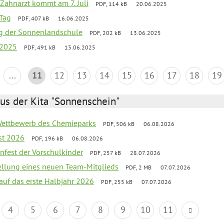
Zahnarzt kommt am 7. Juli
PDF, 114 kB
20.06.2025
Tag
PDF, 407 kB
16.06.2025
ung der Sonnenlandschule
PDF, 202 kB
13.06.2025
 2025
PDF, 491 kB
13.06.2025
...
11
12
13
14
15
16
17
18
19
us der Kita "Sonnenschein"
 Wettbewerb des Chemieparks
PDF, 506 kB
06.08.2026
st 2026
PDF, 196 kB
06.08.2026
enfest der Vorschulkinder
PDF, 257 kB
28.07.2026
tellung eines neuen Team-Mitglieds
PDF, 2 MB
07.07.2026
 auf das erste Halbjahr 2026
PDF, 255 kB
07.07.2026
4
5
6
7
8
9
10
11