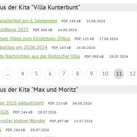
us der Kita "Villa Kunterbunt"
elalterfest am 6. September
PDF, 198 kB
15.08.2024
ließtage 2025
PDF, 806 kB
14.08.2024
neues Video zum Kindertags-Zirkus
PDF, 125 kB
17.06.2024
balltag am 20.06.2024
PDF, 143 kB
14.06.2024
te Nachrichten aus der Roitzscher Villa
PDF, 998 kB
28.05.2024
...
4
5
6
7
8
9
10
11
12
us der Kita "Max und Moritz"
an 2026 (aktualisiert)
PDF, 215 kB
04.08.2026
2026
PDF, 244 kB
28.07.2026
 voller kleiner Wunder
PDF, 697 kB
21.07.2026
6
PDF, 286 kB
03.07.2026