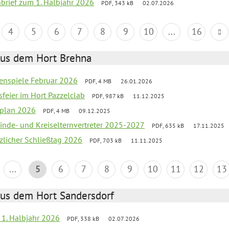
nbrief zum 1. Halbjahr 2026
PDF, 343 kB
02.07.2026
4
5
6
7
8
9
10
...
16
aus dem Hort Brehna
enspiele Februar 2026
PDF, 4 MB
26.01.2026
sfeier im Hort Pazzelclab
PDF, 987 kB
11.12.2025
nplan 2026
PDF, 4 MB
09.12.2025
inde- und Kreiselternvertreter 2025-2027
PDF, 635 kB
17.11.2025
tzlicher Schließtag 2026
PDF, 703 kB
11.11.2025
...
5
6
7
8
9
10
11
12
13
aus dem Hort Sandersdorf
f 1. Halbjahr 2026
PDF, 338 kB
02.07.2026