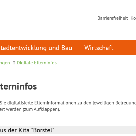
Barrierefreiheit
Ko
Stadtentwicklung und Bau
Wirtschaft
ungen
Digitale Elterninfos
lterninfos
ie digitalisierte Elterninformationen zu den jeweiligen Betreuun
iert werden (zum Aufklappen).
us der Kita "Borstel"