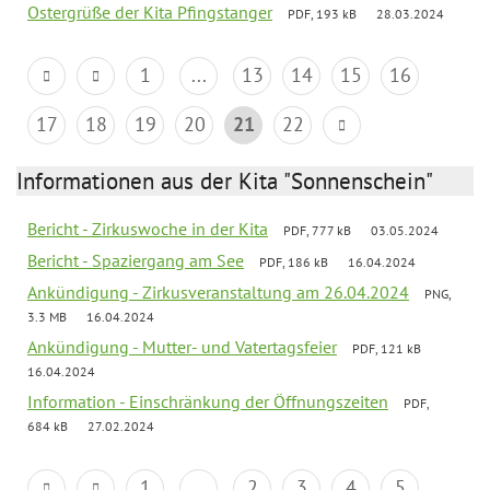
Ostergrüße der Kita Pfingstanger
PDF, 193 kB
28.03.2024
1
...
13
14
15
16
17
18
19
20
21
22
Informationen aus der Kita "Sonnenschein"
Bericht - Zirkuswoche in der Kita
PDF, 777 kB
03.05.2024
Bericht - Spaziergang am See
PDF, 186 kB
16.04.2024
Ankündigung - Zirkusveranstaltung am 26.04.2024
PNG,
3.3 MB
16.04.2024
Ankündigung - Mutter- und Vatertagsfeier
PDF, 121 kB
16.04.2024
Information - Einschränkung der Öffnungszeiten
PDF,
684 kB
27.02.2024
1
...
2
3
4
5