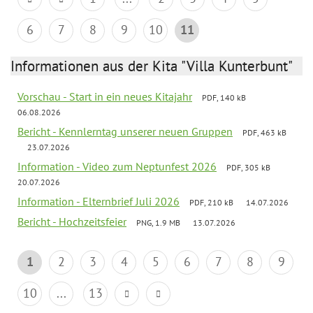
6
7
8
9
10
11
Informationen aus der Kita "Villa Kunterbunt"
Vorschau - Start in ein neues Kitajahr
PDF, 140 kB
06.08.2026
Bericht - Kennlerntag unserer neuen Gruppen
PDF, 463 kB
23.07.2026
Information - Video zum Neptunfest 2026
PDF, 305 kB
20.07.2026
Information - Elternbrief Juli 2026
PDF, 210 kB
14.07.2026
Bericht - Hochzeitsfeier
PNG, 1.9 MB
13.07.2026
1
2
3
4
5
6
7
8
9
10
...
13