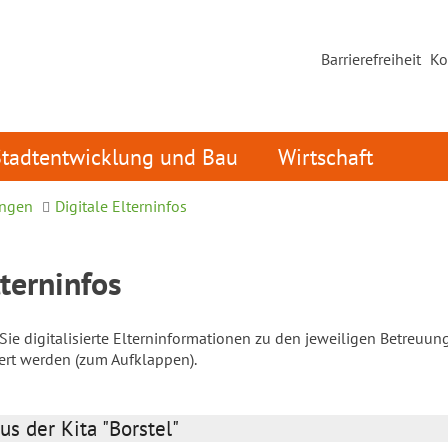
Barrierefreiheit
Ko
Stadtentwicklung und Bau
Wirtschaft
ungen
Digitale Elterninfos
lterninfos
ie digitalisierte Elterninformationen zu den jeweiligen Betreuun
iert werden (zum Aufklappen).
us der Kita "Borstel"