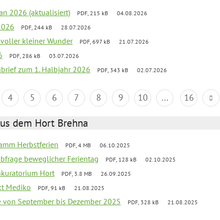
an 2026 (aktualisiert)
PDF, 215 kB
04.08.2026
2026
PDF, 244 kB
28.07.2026
 voller kleiner Wunder
PDF, 697 kB
21.07.2026
6
PDF, 286 kB
03.07.2026
nbrief zum 1. Halbjahr 2026
PDF, 343 kB
02.07.2026
4
5
6
7
8
9
10
...
16
aus dem Hort Brehna
ramm Herbstferien
PDF, 4 MB
06.10.2025
abfrage beweglicher Ferientag
PDF, 128 kB
02.10.2025
nkuratorium Hort
PDF, 3.8 MB
26.09.2025
ekt Mediko
PDF, 91 kB
21.08.2025
se von September bis Dezember 2025
PDF, 328 kB
21.08.2025