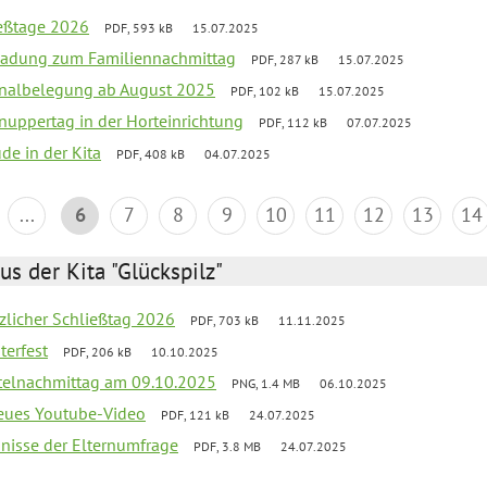
ießtage 2026
PDF, 593 kB
15.07.2025
ladung zum Familiennachmittag
PDF, 287 kB
15.07.2025
onalbelegung ab August 2025
PDF, 102 kB
15.07.2025
uppertag in der Horteinrichtung
PDF, 112 kB
07.07.2025
ude in der Kita
PDF, 408 kB
04.07.2025
...
6
7
8
9
10
11
12
13
14
us der Kita "Glückspilz"
tzlicher Schließtag 2026
PDF, 703 kB
11.11.2025
terfest
PDF, 206 kB
10.10.2025
telnachmittag am 09.10.2025
PNG, 1.4 MB
06.10.2025
neues Youtube-Video
PDF, 121 kB
24.07.2025
bnisse der Elternumfrage
PDF, 3.8 MB
24.07.2025