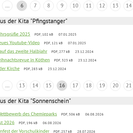
...
6
7
8
9
10
11
12
13
14
us der Kita "Pfingstanger"
ahrsgrüße 2025
PDF, 102 kB
07.01.2025
neues Youtube-Video
PDF, 121 kB
07.01.2025
 auf das zweite Halbjahr
PDF, 277 kB
23.12.2024
Weihnachtsrevue in Köthen
PDF, 323 kB
23.12.2024
der Kirche
PDF, 283 kB
23.12.2024
...
13
14
15
16
17
18
19
20
21
us der Kita "Sonnenschein"
 Wettbewerb des Chemieparks
PDF, 506 kB
06.08.2026
st 2026
PDF, 196 kB
06.08.2026
enfest der Vorschulkinder
PDF, 257 kB
28.07.2026