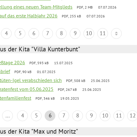
tellung eines neuen Team-Mitglieds
PDF, 2 MB
07.07.2026
 auf das erste Halbjahr 2026
PDF, 255 kB
07.07.2026
4
5
6
7
8
9
10
11
us der Kita "Villa Kunterbunt"
ießtage 2026
PDF, 593 kB
15.07.2025
brief
PDF, 90 kB
01.07.2025
rtüten-Igel verabschieden sich
PDF, 508 kB
25.06.2025
piratenfest vom 05.06.2025
PDF, 267 kB
25.06.2025
tenfamilienfest
PDF, 346 kB
19.05.2025
...
4
5
6
7
8
9
10
11
12
us der Kita "Max und Moritz"