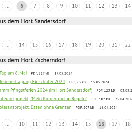
...
6
7
8
9
10
11
12
13
14
aus dem Hort Sandersdorf
...
14
15
16
17
18
19
20
21
22
aus dem Hort Zscherndorf
Tag am 8. Mai
PDF, 217 kB
17.05.2024
ferienerfragung Einschüler 2024
PDF, 73 kB
15.05.2024
ramm Pfingstferien 2024 (im Hort Sandersdorf)
PDF, 123 kB
03.05.
Toleranzprojekt, "Mein Körper, meine Regeln"
PDF, 182 kB
25.04.202
Toleranzprojekt, Essen ohne Grenzen
PDF, 207 kB
16.04.2024
...
10
11
12
13
14
15
16
17
18