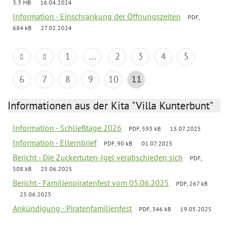
3.3 MB
16.04.2024
Information - Einschränkung der Öffnungszeiten
PDF,
684 kB
27.02.2024
1
...
2
3
4
5
6
7
8
9
10
11
Informationen aus der Kita "Villa Kunterbunt"
Information - Schließtage 2026
PDF, 593 kB
15.07.2025
Information - Elternbrief
PDF, 90 kB
01.07.2025
Bericht - Die Zuckertüten-Igel verabschieden sich
PDF,
508 kB
25.06.2025
Bericht - Familienpiratenfest vom 05.06.2025
PDF, 267 kB
25.06.2025
Ankündigung - Piratenfamilienfest
PDF, 346 kB
19.05.2025