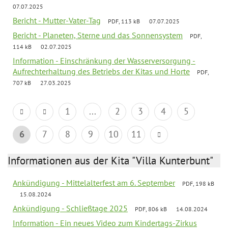
07.07.2025
Bericht - Mutter-Vater-Tag
PDF, 113 kB
07.07.2025
Bericht - Planeten, Sterne und das Sonnensystem
PDF,
114 kB
02.07.2025
Information - Einschränkung der Wasserversorgung -
Aufrechterhaltung des Betriebs der Kitas und Horte
PDF,
707 kB
27.03.2025
1
...
2
3
4
5
6
7
8
9
10
11
Informationen aus der Kita "Villa Kunterbunt"
Ankündigung - Mittelalterfest am 6. September
PDF, 198 kB
15.08.2024
Ankündigung - Schließtage 2025
PDF, 806 kB
14.08.2024
Information - Ein neues Video zum Kindertags-Zirkus