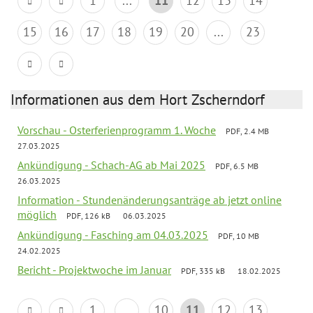
1
...
11
12
13
14
15
16
17
18
19
20
...
23
Informationen aus dem Hort Zscherndorf
Vorschau - Osterferienprogramm 1. Woche
PDF, 2.4 MB
27.03.2025
Ankündigung - Schach-AG ab Mai 2025
PDF, 6.5 MB
26.03.2025
Information - Stundenänderungsanträge ab jetzt online
möglich
PDF, 126 kB
06.03.2025
Ankündigung - Fasching am 04.03.2025
PDF, 10 MB
24.02.2025
Bericht - Projektwoche im Januar
PDF, 335 kB
18.02.2025
1
...
10
11
12
13