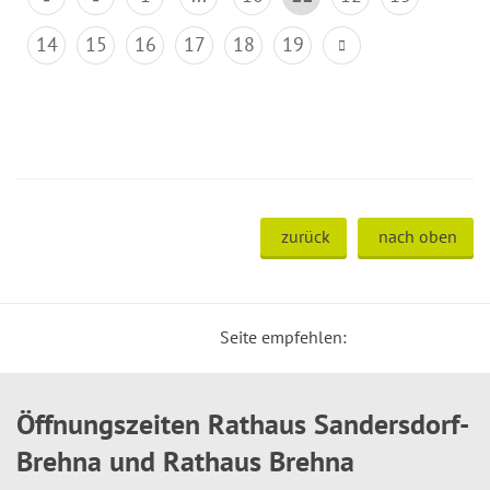
14
15
16
17
18
19
zurück
nach oben
Seite empfehlen:
Öffnungszeiten Rathaus Sandersdorf-
Brehna und Rathaus Brehna