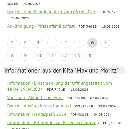
508 kB
25.06.2025
Bericht - Familienpiratenfest vom 05.06.2025
PDF, 267 kB
25.06.2025
Ankündigung - Piratenfamilienfest
PDF, 346 kB
19.05.2025
1
...
4
5
6
7
8
9
10
11
12
13
Informationen aus der Kita "Max und Moritz"
Information - Einschränkung der Öffnungszeiten vom
18.04.-19.04.2024
PDF, 740 kB
18.04.2024
Vorschau - Aktuelles im April
PDF, 219 kB
02.04.2024
Bericht - Ausflug in das Igelmizzi
PDF, 475 kB
28.03.2024
Information - Jahresplan 2024
PDF, 482 kB
04.03.2024
Information - Elternbrief zur Essensversorgung
PDF, 328 kB
29.02.2024