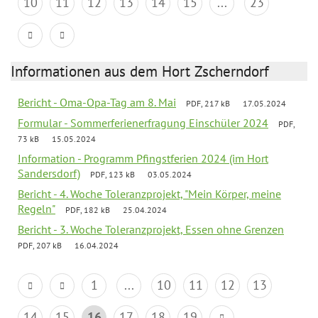
10
11
12
13
14
15
...
23
Informationen aus dem Hort Zscherndorf
Bericht - Oma-Opa-Tag am 8. Mai
PDF, 217 kB
17.05.2024
Formular - Sommerferienerfragung Einschüler 2024
PDF,
73 kB
15.05.2024
Information - Programm Pfingstferien 2024 (im Hort
Sandersdorf)
PDF, 123 kB
03.05.2024
Bericht - 4. Woche Toleranzprojekt, "Mein Körper, meine
Regeln"
PDF, 182 kB
25.04.2024
Bericht - 3. Woche Toleranzprojekt, Essen ohne Grenzen
PDF, 207 kB
16.04.2024
1
...
10
11
12
13
14
15
16
17
18
19