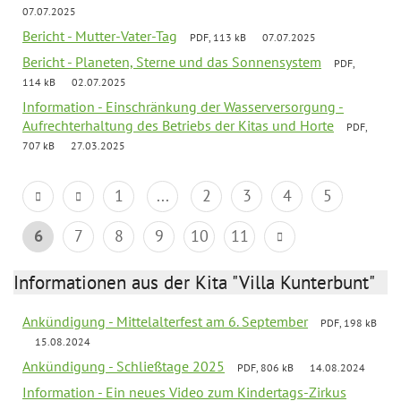
07.07.2025
Bericht - Mutter-Vater-Tag
PDF, 113 kB
07.07.2025
Bericht - Planeten, Sterne und das Sonnensystem
PDF,
114 kB
02.07.2025
Information - Einschränkung der Wasserversorgung -
Aufrechterhaltung des Betriebs der Kitas und Horte
PDF,
707 kB
27.03.2025
1
...
2
3
4
5
6
7
8
9
10
11
Informationen aus der Kita "Villa Kunterbunt"
Ankündigung - Mittelalterfest am 6. September
PDF, 198 kB
15.08.2024
Ankündigung - Schließtage 2025
PDF, 806 kB
14.08.2024
Information - Ein neues Video zum Kindertags-Zirkus