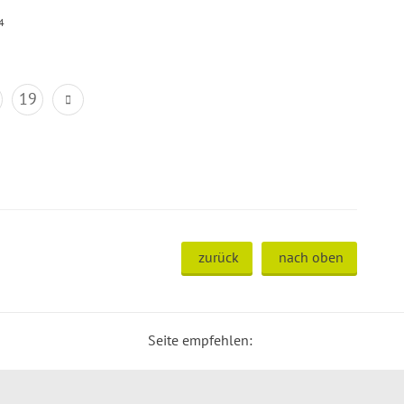
4
19
zurück
nach oben
Seite empfehlen: