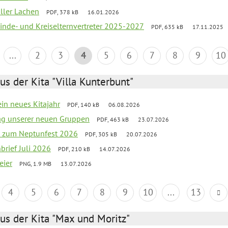
oller Lachen
PDF, 378 kB
16.01.2026
inde- und Kreiselternvertreter 2025-2027
PDF, 635 kB
17.11.2025
...
2
3
4
5
6
7
8
9
10
us der Kita "Villa Kunterbunt"
ein neues Kitajahr
PDF, 140 kB
06.08.2026
tag unserer neuen Gruppen
PDF, 463 kB
23.07.2026
o zum Neptunfest 2026
PDF, 305 kB
20.07.2026
nbrief Juli 2026
PDF, 210 kB
14.07.2026
eier
PNG, 1.9 MB
13.07.2026
4
5
6
7
8
9
10
...
13
us der Kita "Max und Moritz"