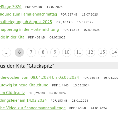
ießtage 2026
PDF, 593 kB
15.07.2025
ladung zum Familiennachmittag
PDF, 287 kB
15.07.2025
onalbelegung ab August 2025
PDF, 102 kB
15.07.2025
uppertag in der Horteinrichtung
PDF, 112 kB
07.07.2025
ude in der Kita
PDF, 408 kB
04.07.2025
...
6
7
8
9
10
11
12
13
14
us der Kita "Glückspilz"
derwochen vom 08.04.2024 bis 03.05.2024
PDF, 260 kB
05.04.20
Ludwig ist neue Kitaleitung
PDF, 1.4 MB
13.03.2024
r im Glückspilz
PDF, 297 kB
06.02.2024
chingsfeier am 14.02.2024
PDF, 153 kB
25.01.2024
tube-Video zur Schneemannchallenge
PDF, 160 kB
24.01.2024