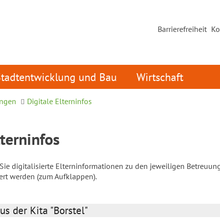
Barrierefreiheit
Ko
Stadtentwicklung und Bau
Wirtschaft
ungen
Digitale Elterninfos
lterninfos
ie digitalisierte Elterninformationen zu den jeweiligen Betreuun
iert werden (zum Aufklappen).
us der Kita "Borstel"