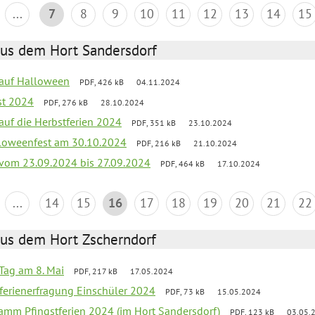
...
7
8
9
10
11
12
13
14
15
aus dem Hort Sandersdorf
k auf Halloween
PDF, 426 kB
04.11.2024
st 2024
PDF, 276 kB
28.10.2024
 auf die Herbstferien 2024
PDF, 351 kB
23.10.2024
loweenfest am 30.10.2024
PDF, 216 kB
21.10.2024
k vom 23.09.2024 bis 27.09.2024
PDF, 464 kB
17.10.2024
...
14
15
16
17
18
19
20
21
22
aus dem Hort Zscherndorf
Tag am 8. Mai
PDF, 217 kB
17.05.2024
ferienerfragung Einschüler 2024
PDF, 73 kB
15.05.2024
ramm Pfingstferien 2024 (im Hort Sandersdorf)
PDF, 123 kB
03.05.