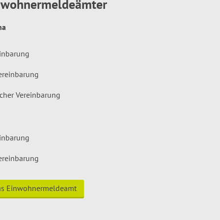
inwohnermeldeämter
hna
einbarung
ereinbarung
icher Vereinbarung
einbarung
ereinbarung
das Einwohnermeldeamt