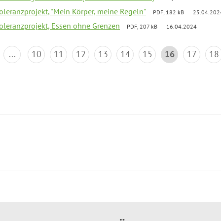
Toleranzprojekt, "Mein Körper, meine Regeln"
PDF, 182 kB
25.04.202
Toleranzprojekt, Essen ohne Grenzen
PDF, 207 kB
16.04.2024
...
10
11
12
13
14
15
16
17
18