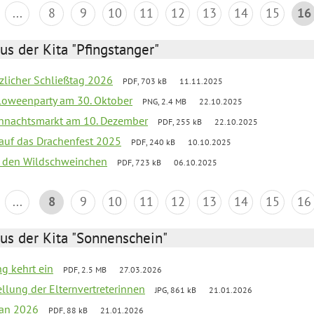
...
8
9
10
11
12
13
14
15
16
us der Kita "Pfingstanger"
tzlicher Schließtag 2026
PDF, 703 kB
11.11.2025
loweenparty am 30. Oktober
PNG, 2.4 MB
22.10.2025
hnachtsmarkt am 10. Dezember
PDF, 255 kB
22.10.2025
 auf das Drachenfest 2025
PDF, 240 kB
10.10.2025
bei den Wildschweinchen
PDF, 723 kB
06.10.2025
...
8
9
10
11
12
13
14
15
16
us der Kita "Sonnenschein"
ng kehrt ein
PDF, 2.5 MB
27.03.2026
ellung der Elternvertreterinnen
JPG, 861 kB
21.01.2026
lan 2026
PDF, 88 kB
21.01.2026