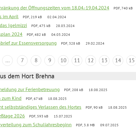
chränkung der Öffnungszeiten vom 18.04.-19.04.2024
PDF, 740 kB
s im April
PDF, 219 kB
02.04.2024
 das Igelmizzi
PDF, 475 kB
28.03.2024
esplan 2024
PDF, 482 kB
04.03.2024
nbrief zur Essensversorgung
PDF, 328 kB
29.02.2024
...
7
8
9
10
11
12
13
14
15
aus dem Hort Brehna
meldung zur Ferienbetreuung
PDF, 208 kB
18.08.2025
n zum Kind
PDF, 67 kB
18.08.2025
ht selbstständiges Verlassen des Hortes
PDF, 90 kB
18.08.2025
ießtage 2026
PDF, 593 kB
15.07.2025
mverteilung zum Schuljahresbeginn
PDF, 3.8 MB
09.07.2025