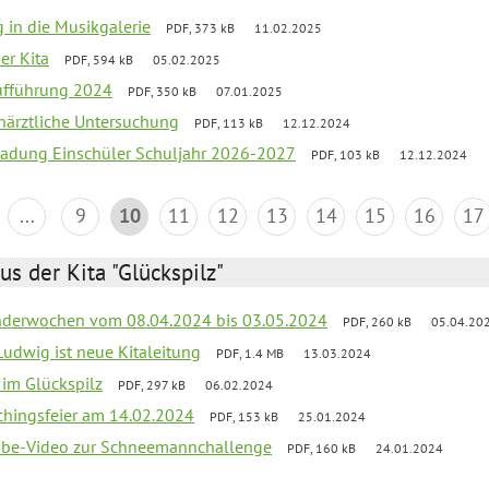
g in die Musikgalerie
PDF, 373 kB
11.02.2025
der Kita
PDF, 594 kB
05.02.2025
aufführung 2024
PDF, 350 kB
07.01.2025
närztliche Untersuchung
PDF, 113 kB
12.12.2024
ladung Einschüler Schuljahr 2026-2027
PDF, 103 kB
12.12.2024
...
9
10
11
12
13
14
15
16
17
us der Kita "Glückspilz"
derwochen vom 08.04.2024 bis 03.05.2024
PDF, 260 kB
05.04.20
Ludwig ist neue Kitaleitung
PDF, 1.4 MB
13.03.2024
r im Glückspilz
PDF, 297 kB
06.02.2024
chingsfeier am 14.02.2024
PDF, 153 kB
25.01.2024
tube-Video zur Schneemannchallenge
PDF, 160 kB
24.01.2024