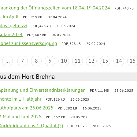
chränkung der Öffnungszeiten vom 18.04.-19.04.2024
PDF, 740 kB
s im April
PDF, 219 kB
02.04.2024
 das Igelmizzi
PDF, 475 kB
28.03.2024
esplan 2024
PDF, 482 kB
04.03.2024
nbrief zur Essensversorgung
PDF, 328 kB
29.02.2024
...
7
8
9
10
11
12
13
14
15
aus dem Hort Brehna
enplanung und Einverständniserklärungen
PDF, 1.1 MB
23.06.2025
mente im 1. Halbjahr
PDF, 126 kB
23.06.2025
ulhofparty am 26.06.2025
PDF, 292 kB
16.06.2025
3 Mai und Juni 2025
PDF, 152 kB
28.05.2025
Rückblick auf das 1. Quartal (2)
PDF, 216 kB
28.05.2025