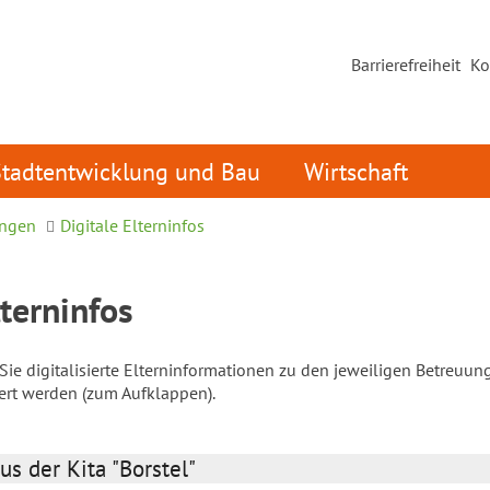
Barrierefreiheit
Ko
Stadtentwicklung und Bau
Wirtschaft
ungen
Digitale Elterninfos
lterninfos
ie digitalisierte Elterninformationen zu den jeweiligen Betreuun
iert werden (zum Aufklappen).
us der Kita "Borstel"