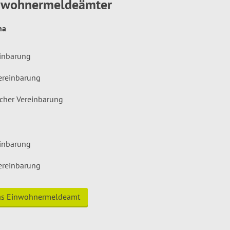
inwohnermeldeämter
hna
einbarung
ereinbarung
icher Vereinbarung
einbarung
ereinbarung
das Einwohnermeldeamt