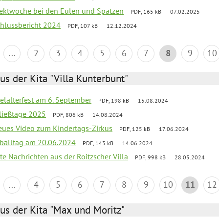
ojektwoche bei den Eulen und Spatzen
PDF, 165 kB
07.02.2025
chlussbericht 2024
PDF, 107 kB
12.12.2024
...
2
3
4
5
6
7
8
9
10
us der Kita "Villa Kunterbunt"
elalterfest am 6. September
PDF, 198 kB
15.08.2024
ließtage 2025
PDF, 806 kB
14.08.2024
neues Video zum Kindertags-Zirkus
PDF, 125 kB
17.06.2024
balltag am 20.06.2024
PDF, 143 kB
14.06.2024
te Nachrichten aus der Roitzscher Villa
PDF, 998 kB
28.05.2024
...
4
5
6
7
8
9
10
11
12
us der Kita "Max und Moritz"