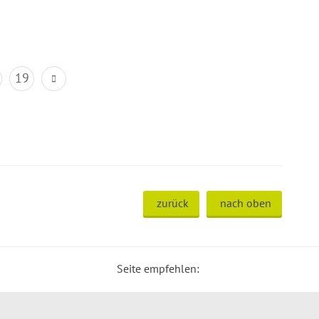
19
zurück
nach oben
Seite empfehlen: