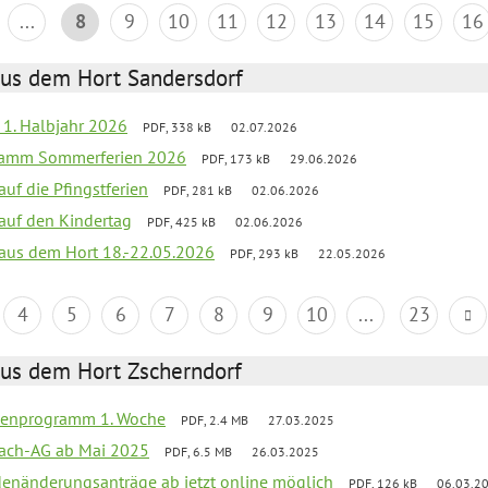
...
8
9
10
11
12
13
14
15
16
aus dem Hort Sandersdorf
f 1. Halbjahr 2026
PDF, 338 kB
02.07.2026
gramm Sommerferien 2026
PDF, 173 kB
29.06.2026
auf die Pfingstferien
PDF, 281 kB
02.06.2026
 auf den Kindertag
PDF, 425 kB
02.06.2026
k aus dem Hort 18.-22.05.2026
PDF, 293 kB
22.05.2026
4
5
6
7
8
9
10
...
23
aus dem Hort Zscherndorf
rienprogramm 1. Woche
PDF, 2.4 MB
27.03.2025
ach-AG ab Mai 2025
PDF, 6.5 MB
26.03.2025
denänderungsanträge ab jetzt online möglich
PDF, 126 kB
06.03.2