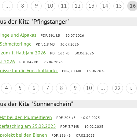
...
8
9
10
11
12
13
14
15
16
us der Kita "Pfingstanger"
rlinge und Alpakas
PDF, 391 kB
30.07.2026
 Schmetterlinge
PDF, 1.8 MB
30.07.2026
ef zum 1. Halbjahr 2026
PDF, 163 kB
30.06.2026
st 2026
PDF, 847 kB
23.06.2026
bnisse für die Vorschulkinder
PNG, 2.7 MB
15.06.2026
4
5
6
7
8
9
10
...
22
us der Kita "Sonnenschein"
jekt bei den Murmeltieren
PDF, 206 kB
10.02.2025
derfasching am 25.02.2025
PDF, 3.7 MB
10.02.2025
rprojekt bei den Bienen
PDF, 156 kB
07.02.2025