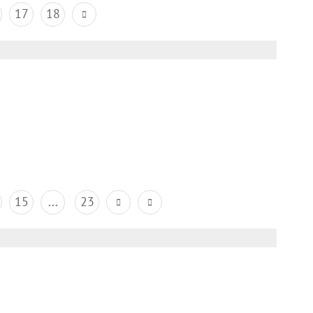
17
18
15
...
23