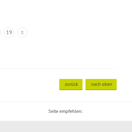
19
zurück
nach oben
Seite empfehlen: