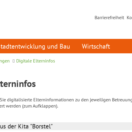
Barrierefreiheit
Ko
Stadtentwicklung und Bau
Wirtschaft
ungen
Digitale Elterninfos
lterninfos
ie digitalisierte Elterninformationen zu den jeweiligen Betreuun
iert werden (zum Aufklappen).
us der Kita "Borstel"