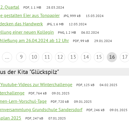
2. Quartal
PDF, 1.1 MB
28.03.2024
e gestalten Eier aus Tonpapier
JPG, 999 kB
15.03.2024
ntdecken das Handwerk
JPG, 1.6 MB
12.03.2024
ellung einer neuen Kollegin
PNG, 1.2 MB
06.02.2024
schließung am 26.04.2024 ab 12 Uhr
PDF, 99 kB
29.01.2024
...
9
10
11
12
13
14
15
16
17
us der Kita "Glückspilz"
 Youtube-Videos zur Winterchallenge
PDF, 125 kB
04.02.2025
terchallenge
PDF, 764 kB
09.01.2025
nen-Lern-Vorschul-Tage
PDF, 720 kB
09.01.2025
ernversammlung Grundschule Sandersdorf
PDF, 246 kB
09.01.2025
esplan 2025
PDF, 247 kB
07.01.2025