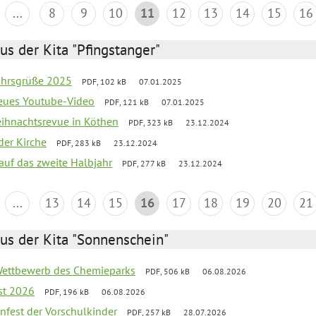
...
8
9
10
11
12
13
14
15
16
us der Kita "Pfingstanger"
ahrsgrüße 2025
PDF, 102 kB
07.01.2025
neues Youtube-Video
PDF, 121 kB
07.01.2025
Weihnachtsrevue in Köthen
PDF, 323 kB
23.12.2024
der Kirche
PDF, 283 kB
23.12.2024
 auf das zweite Halbjahr
PDF, 277 kB
23.12.2024
...
13
14
15
16
17
18
19
20
21
us der Kita "Sonnenschein"
 Wettbewerb des Chemieparks
PDF, 506 kB
06.08.2026
st 2026
PDF, 196 kB
06.08.2026
enfest der Vorschulkinder
PDF, 257 kB
28.07.2026