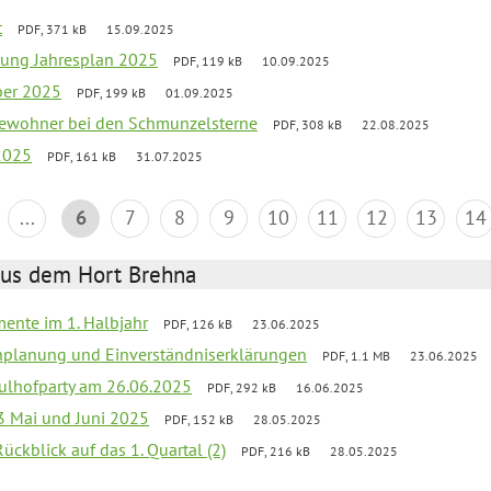
t
PDF, 371 kB
15.09.2025
rung Jahresplan 2025
PDF, 119 kB
10.09.2025
ber 2025
PDF, 199 kB
01.09.2025
tbewohner bei den Schmunzelsterne
PDF, 308 kB
22.08.2025
2025
PDF, 161 kB
31.07.2025
...
6
7
8
9
10
11
12
13
14
aus dem Hort Brehna
mente im 1. Halbjahr
PDF, 126 kB
23.06.2025
enplanung und Einverständniserklärungen
PDF, 1.1 MB
23.06.2025
ulhofparty am 26.06.2025
PDF, 292 kB
16.06.2025
3 Mai und Juni 2025
PDF, 152 kB
28.05.2025
Rückblick auf das 1. Quartal (2)
PDF, 216 kB
28.05.2025