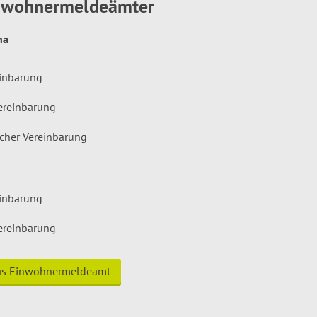
inwohnermeldeämter
hna
einbarung
ereinbarung
icher Vereinbarung
einbarung
ereinbarung
das Einwohnermeldeamt