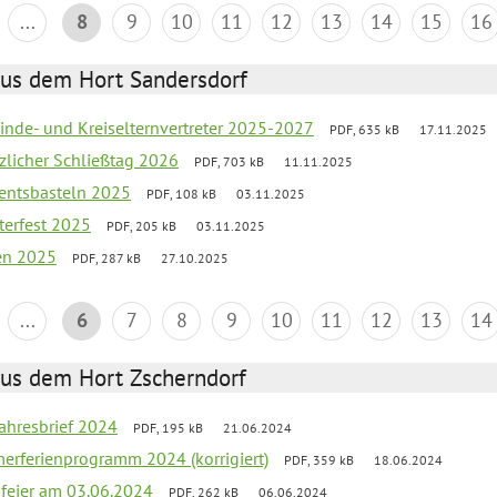
...
8
9
10
11
12
13
14
15
16
aus dem Hort Sandersdorf
inde- und Kreiselternvertreter 2025-2027
PDF, 635 kB
17.11.2025
tzlicher Schließtag 2026
PDF, 703 kB
11.11.2025
entsbasteln 2025
PDF, 108 kB
03.11.2025
terfest 2025
PDF, 205 kB
03.11.2025
ien 2025
PDF, 287 kB
27.10.2025
...
6
7
8
9
10
11
12
13
14
aus dem Hort Zscherndorf
jahresbrief 2024
PDF, 195 kB
21.06.2024
erferienprogramm 2024 (korrigiert)
PDF, 359 kB
18.06.2024
sfeier am 03.06.2024
PDF, 262 kB
06.06.2024