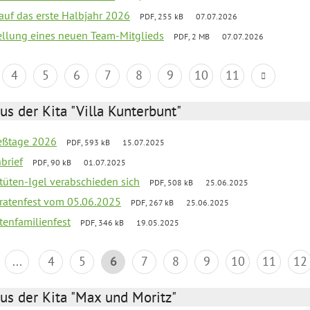
 auf das erste Halbjahr 2026
PDF, 255 kB
07.07.2026
tellung eines neuen Team-Mitglieds
PDF, 2 MB
07.07.2026
4
5
6
7
8
9
10
11
us der Kita "Villa Kunterbunt"
ießtage 2026
PDF, 593 kB
15.07.2025
brief
PDF, 90 kB
01.07.2025
rtüten-Igel verabschieden sich
PDF, 508 kB
25.06.2025
piratenfest vom 05.06.2025
PDF, 267 kB
25.06.2025
tenfamilienfest
PDF, 346 kB
19.05.2025
...
4
5
6
7
8
9
10
11
12
us der Kita "Max und Moritz"