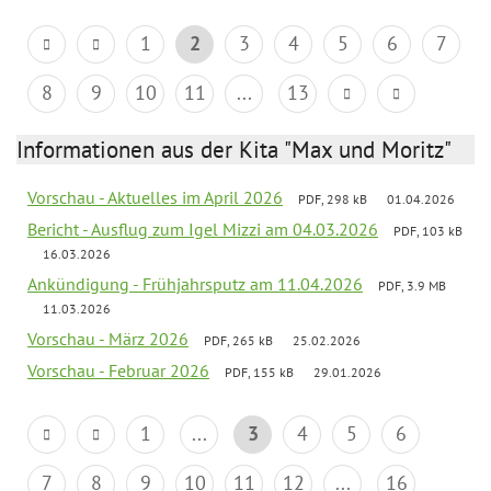
1
2
3
4
5
6
7
8
9
10
11
...
13
Informationen aus der Kita "Max und Moritz"
Vorschau - Aktuelles im April 2026
PDF, 298 kB
01.04.2026
Bericht - Ausflug zum Igel Mizzi am 04.03.2026
PDF, 103 kB
16.03.2026
Ankündigung - Frühjahrsputz am 11.04.2026
PDF, 3.9 MB
11.03.2026
Vorschau - März 2026
PDF, 265 kB
25.02.2026
Vorschau - Februar 2026
PDF, 155 kB
29.01.2026
1
...
3
4
5
6
7
8
9
10
11
12
...
16