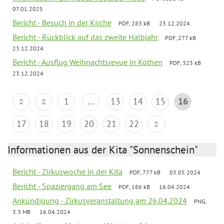
07.01.2025
Bericht - Besuch in der Kirche
PDF, 283 kB
23.12.2024
Bericht - Rückblick auf das zweite Halbjahr
PDF, 277 kB
23.12.2024
Bericht - Ausflug Weihnachtsrevue in Köthen
PDF, 323 kB
23.12.2024
1
...
13
14
15
16
17
18
19
20
21
22
Informationen aus der Kita "Sonnenschein"
Bericht - Zirkuswoche in der Kita
PDF, 777 kB
03.05.2024
Bericht - Spaziergang am See
PDF, 186 kB
16.04.2024
Ankündigung - Zirkusveranstaltung am 26.04.2024
PNG,
3.3 MB
16.04.2024