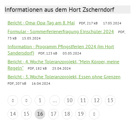
Informationen aus dem Hort Zscherndorf
Bericht - Oma-Opa-Tag am 8. Mai
PDF, 217 kB
17.05.2024
Formular - Sommerferienerfragung Einschüler 2024
PDF,
73 kB
15.05.2024
Information - Programm Pfingstferien 2024 (im Hort
Sandersdorf)
PDF, 123 kB
03.05.2024
Bericht - 4. Woche Toleranzprojekt, "Mein Körper, meine
Regeln"
PDF, 182 kB
25.04.2024
Bericht - 3. Woche Toleranzprojekt, Essen ohne Grenzen
PDF, 207 kB
16.04.2024
1
...
10
11
12
13
14
15
16
17
18
19