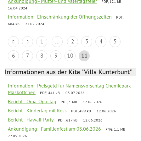
Ankündigung - Mutter- und Vatertagsfeier
PDF, 121 kB
16.04.2024
Information - Einschränkung der Öffnungszeiten
PDF,
684 kB
27.02.2024
1
...
2
3
4
5
6
7
8
9
10
11
Informationen aus der Kita "Villa Kunterbunt"
Information - Preisgeld für Namensvorschlag Chemiepark-
Maskottchen
PDF, 441 kB
03.07.2026
Bericht - Oma-Opa-Tag
PDF, 1 MB
12.06.2026
Bericht - Kindertag mit Kess
PDF, 499 kB
12.06.2026
Bericht - Hawaii-Party
PDF, 617 kB
12.06.2026
Ankündigung - Familienfest am 03.06.2026
PNG, 1.1 MB
27.05.2026