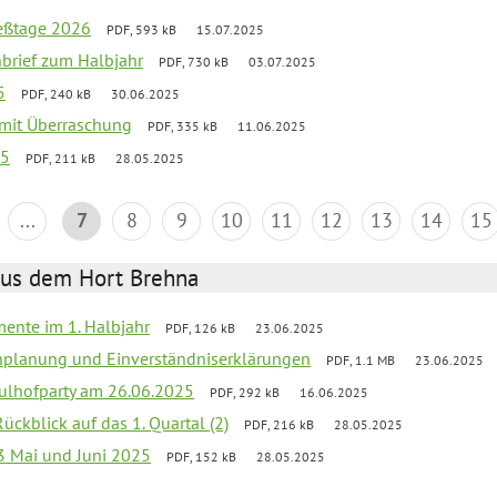
ießtage 2026
PDF, 593 kB
15.07.2025
nbrief zum Halbjahr
PDF, 730 kB
03.07.2025
5
PDF, 240 kB
30.06.2025
g mit Überraschung
PDF, 335 kB
11.06.2025
25
PDF, 211 kB
28.05.2025
...
7
8
9
10
11
12
13
14
15
aus dem Hort Brehna
mente im 1. Halbjahr
PDF, 126 kB
23.06.2025
enplanung und Einverständniserklärungen
PDF, 1.1 MB
23.06.2025
ulhofparty am 26.06.2025
PDF, 292 kB
16.06.2025
Rückblick auf das 1. Quartal (2)
PDF, 216 kB
28.05.2025
3 Mai und Juni 2025
PDF, 152 kB
28.05.2025