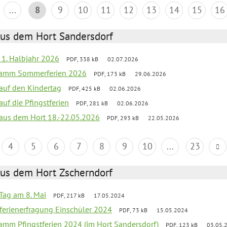
...
8
9
10
11
12
13
14
15
16
aus dem Hort Sandersdorf
f 1. Halbjahr 2026
PDF, 338 kB
02.07.2026
gramm Sommerferien 2026
PDF, 173 kB
29.06.2026
 auf den Kindertag
PDF, 425 kB
02.06.2026
auf die Pfingstferien
PDF, 281 kB
02.06.2026
k aus dem Hort 18.-22.05.2026
PDF, 293 kB
22.05.2026
4
5
6
7
8
9
10
...
23
aus dem Hort Zscherndorf
Tag am 8. Mai
PDF, 217 kB
17.05.2024
ferienerfragung Einschüler 2024
PDF, 73 kB
15.05.2024
ramm Pfingstferien 2024 (im Hort Sandersdorf)
PDF, 123 kB
03.05.