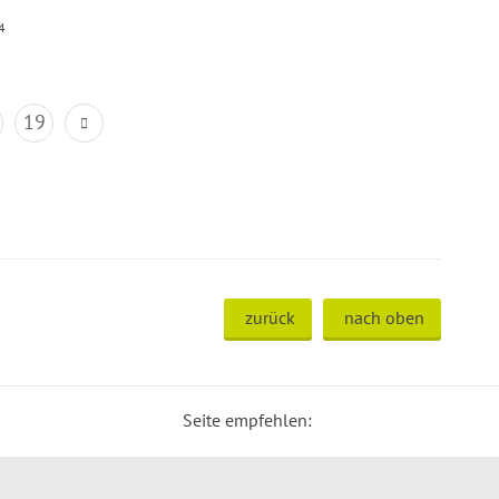
4
19
zurück
nach oben
Seite empfehlen: