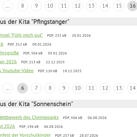
...
8
9
10
11
12
13
14
15
16
us der Kita "Pfingstanger"
-Insel "Fühl mich gut"
PDF, 232 kB
20.01.2026
26
PDF, 312 kB
09.01.2026
ahrsgrüße
PDF, 504 kB
05.01.2026
lan 2026
PDF, 213 kB
22.12.2025
s Youtube-Video
PDF, 120 kB
19.12.2025
...
6
7
8
9
10
11
12
13
14
us der Kita "Sonnenschein"
 Wettbewerb des Chemieparks
PDF, 506 kB
06.08.2026
st 2026
PDF, 196 kB
06.08.2026
enfest der Vorschulkinder
PDF, 257 kB
28.07.2026