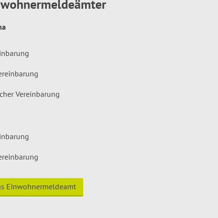
inwohnermeldeämter
hna
einbarung
ereinbarung
icher Vereinbarung
einbarung
ereinbarung
das Einwohnermeldeamt