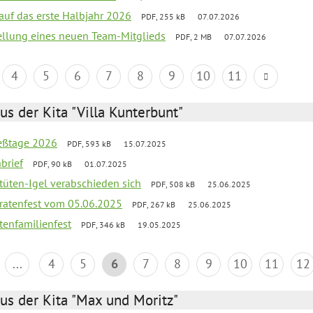
 auf das erste Halbjahr 2026
PDF, 255 kB
07.07.2026
tellung eines neuen Team-Mitglieds
PDF, 2 MB
07.07.2026
4
5
6
7
8
9
10
11
us der Kita "Villa Kunterbunt"
ießtage 2026
PDF, 593 kB
15.07.2025
brief
PDF, 90 kB
01.07.2025
rtüten-Igel verabschieden sich
PDF, 508 kB
25.06.2025
piratenfest vom 05.06.2025
PDF, 267 kB
25.06.2025
tenfamilienfest
PDF, 346 kB
19.05.2025
...
4
5
6
7
8
9
10
11
12
us der Kita "Max und Moritz"