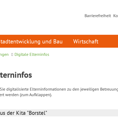
Barrierefreiheit
Ko
Stadtentwicklung und Bau
Wirtschaft
ungen
Digitale Elterninfos
lterninfos
ie digitalisierte Elterninformationen zu den jeweiligen Betreuun
iert werden (zum Aufklappen).
us der Kita "Borstel"