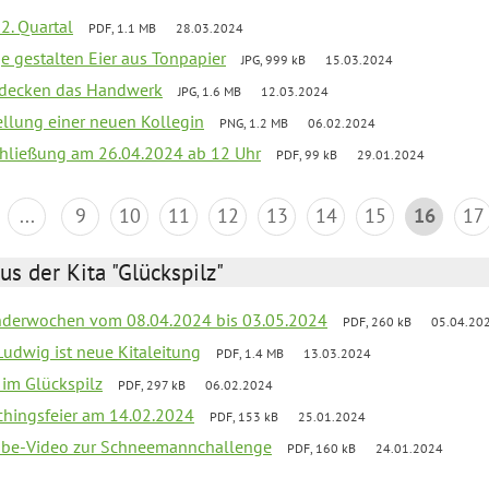
2. Quartal
PDF, 1.1 MB
28.03.2024
e gestalten Eier aus Tonpapier
JPG, 999 kB
15.03.2024
ntdecken das Handwerk
JPG, 1.6 MB
12.03.2024
ellung einer neuen Kollegin
PNG, 1.2 MB
06.02.2024
schließung am 26.04.2024 ab 12 Uhr
PDF, 99 kB
29.01.2024
...
9
10
11
12
13
14
15
16
17
us der Kita "Glückspilz"
derwochen vom 08.04.2024 bis 03.05.2024
PDF, 260 kB
05.04.20
Ludwig ist neue Kitaleitung
PDF, 1.4 MB
13.03.2024
r im Glückspilz
PDF, 297 kB
06.02.2024
chingsfeier am 14.02.2024
PDF, 153 kB
25.01.2024
tube-Video zur Schneemannchallenge
PDF, 160 kB
24.01.2024