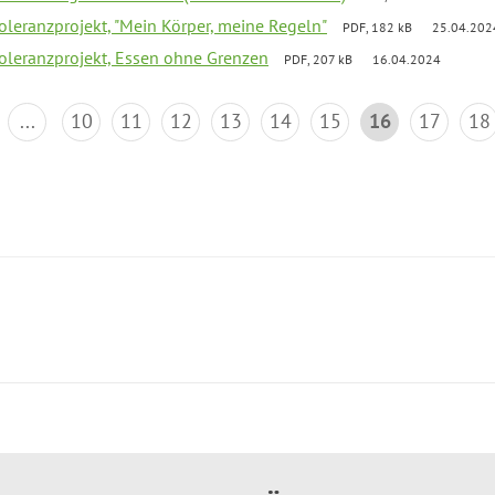
Toleranzprojekt, "Mein Körper, meine Regeln"
PDF, 182 kB
25.04.202
Toleranzprojekt, Essen ohne Grenzen
PDF, 207 kB
16.04.2024
...
10
11
12
13
14
15
16
17
18