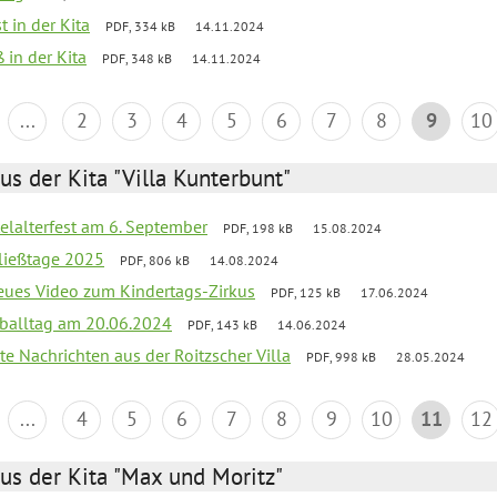
t in der Kita
PDF, 334 kB
14.11.2024
 in der Kita
PDF, 348 kB
14.11.2024
...
2
3
4
5
6
7
8
9
10
us der Kita "Villa Kunterbunt"
elalterfest am 6. September
PDF, 198 kB
15.08.2024
ließtage 2025
PDF, 806 kB
14.08.2024
neues Video zum Kindertags-Zirkus
PDF, 125 kB
17.06.2024
balltag am 20.06.2024
PDF, 143 kB
14.06.2024
te Nachrichten aus der Roitzscher Villa
PDF, 998 kB
28.05.2024
...
4
5
6
7
8
9
10
11
12
us der Kita "Max und Moritz"