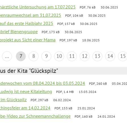
närztliche Untersuchung am 17.07.2025
PDF, 76 kB
30.06.2025
ppenraumwechsel am 31.07.2025
PDF, 104 kB
30.06.2025
 auf das erste Halbjahr 2025
PDF, 157 kB
30.06.2025
rnbrief Bienengruppe
PDF, 173 kB
30.06.2025
sprojekt aus Sicht einer Mama
PDF, 197 kB
18.06.2025
...
7
8
9
10
11
12
13
14
15
us der Kita "Glückspilz"
derwochen vom 08.04.2024 bis 03.05.2024
PDF, 260 kB
05.04.20
Ludwig ist neue Kitaleitung
PDF, 1.4 MB
13.03.2024
r im Glückspilz
PDF, 297 kB
06.02.2024
chingsfeier am 14.02.2024
PDF, 153 kB
25.01.2024
tube-Video zur Schneemannchallenge
PDF, 160 kB
24.01.2024