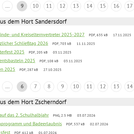
...
9
10
11
12
13
14
15
16
17
aus dem Hort Sandersdorf
inde- und Kreiselternvertreter 2025-2027
PDF, 635 kB
17.11.2025
tzlicher Schließtag 2026
PDF, 703 kB
11.11.2025
terfest 2025
PDF, 205 kB
03.11.2025
entsbasteln 2025
PDF, 108 kB
03.11.2025
ien 2025
PDF, 287 kB
27.10.2025
...
6
7
8
9
10
11
12
13
14
aus dem Hort Zscherndorf
 auf das 2. Schulhalbjahr
PNG, 2.5 MB
03.07.2026
ienprogramm und Badeerlaubnis
PDF, 537 kB
02.07.2026
gsfest
PDF, 612 kB
01.07.2026