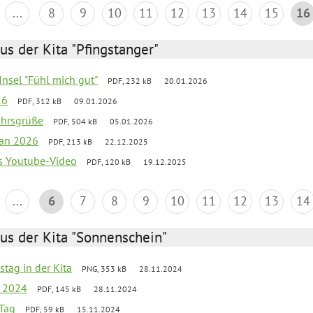
...
8
9
10
11
12
13
14
15
16
us der Kita "Pfingstanger"
-Insel "Fühl mich gut"
PDF, 232 kB
20.01.2026
26
PDF, 312 kB
09.01.2026
ahrsgrüße
PDF, 504 kB
05.01.2026
lan 2026
PDF, 213 kB
22.12.2025
s Youtube-Video
PDF, 120 kB
19.12.2025
...
6
7
8
9
10
11
12
13
14
us der Kita "Sonnenschein"
stag in der Kita
PNG, 353 kB
28.11.2024
g 2024
PDF, 145 kB
28.11.2024
Tag
PDF, 59 kB
15.11.2024