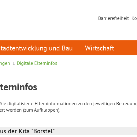
Barrierefreiheit
Ko
Stadtentwicklung und Bau
Wirtschaft
ungen
Digitale Elterninfos
lterninfos
ie digitalisierte Elterninformationen zu den jeweiligen Betreuun
iert werden (zum Aufklappen).
us der Kita "Borstel"