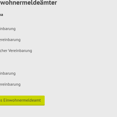
inwohnermeldeämter
hna
einbarung
ereinbarung
icher Vereinbarung
einbarung
ereinbarung
das Einwohnermeldeamt