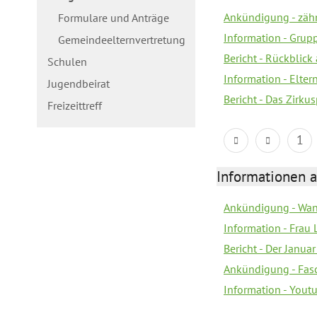
Ankündigung - zäh
Formulare und Anträge
Information - Gru
Gemeindeelternvertretung
Bericht - Rückblick
Schulen
Information - Elte
Jugendbeirat
Bericht - Das Zirku
Freizeittreff
1
Informationen a
Ankündigung - Wan
Information - Frau 
Bericht - Der Janua
Ankündigung - Fas
Information - You