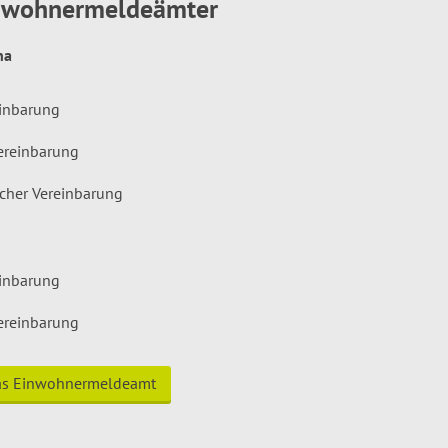
inwohnermeldeämter
hna
einbarung
ereinbarung
icher Vereinbarung
einbarung
ereinbarung
das Einwohnermeldeamt