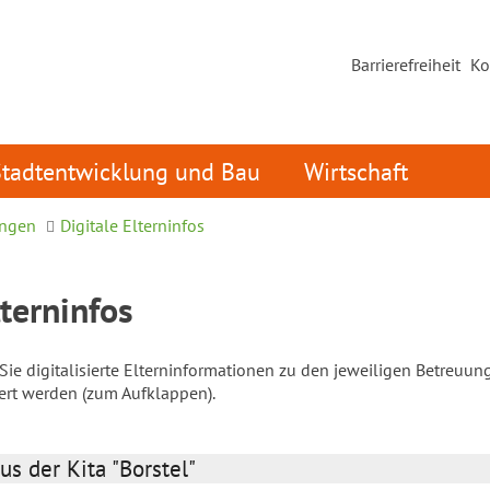
Barrierefreiheit
Ko
Stadtentwicklung und Bau
Wirtschaft
ungen
Digitale Elterninfos
lterninfos
ie digitalisierte Elterninformationen zu den jeweiligen Betreuun
iert werden (zum Aufklappen).
us der Kita "Borstel"