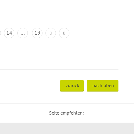
14
...
19
zurück
nach oben
Seite empfehlen: