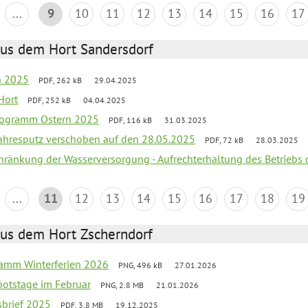
...
9
10
11
12
13
14
15
16
17
aus dem Hort Sandersdorf
en 2025
PDF, 262 kB
29.04.2025
Hort
PDF, 252 kB
04.04.2025
programm Ostern 2025
PDF, 116 kB
31.03.2025
jahresputz verschoben auf den 28.05.2025
PDF, 72 kB
28.03.2025
chränkung der Wasserversorgung - Aufrechterhaltung des Betriebs 
...
11
12
13
14
15
16
17
18
19
aus dem Hort Zscherndorf
ramm Winterferien 2026
PNG, 496 kB
27.01.2026
botstage im Februar
PNG, 2.8 MB
21.01.2026
sbrief 2025
PDF, 3.8 MB
19.12.2025