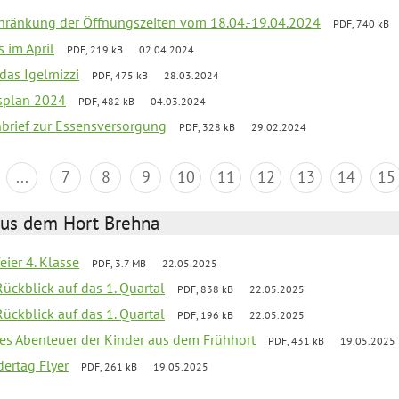
chränkung der Öffnungszeiten vom 18.04.-19.04.2024
PDF, 740 kB
s im April
PDF, 219 kB
02.04.2024
 das Igelmizzi
PDF, 475 kB
28.03.2024
esplan 2024
PDF, 482 kB
04.03.2024
nbrief zur Essensversorgung
PDF, 328 kB
29.02.2024
...
7
8
9
10
11
12
13
14
15
aus dem Hort Brehna
eier 4. Klasse
PDF, 3.7 MB
22.05.2025
Rückblick auf das 1. Quartal
PDF, 838 kB
22.05.2025
Rückblick auf das 1. Quartal
PDF, 196 kB
22.05.2025
ives Abenteuer der Kinder aus dem Frühhort
PDF, 431 kB
19.05.2025
ertag Flyer
PDF, 261 kB
19.05.2025