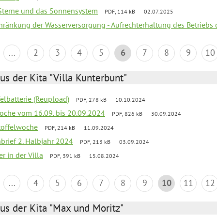
, Sterne und das Sonnensystem
PDF, 114 kB
02.07.2025
chränkung der Wasserversorgung - Aufrechterhaltung des Betriebs 
...
2
3
4
5
6
7
8
9
10
us der Kita "Villa Kunterbunt"
felbatterie (Reupload)
PDF, 278 kB
10.10.2024
lwoche vom 16.09. bis 20.09.2024
PDF, 826 kB
30.09.2024
toffelwoche
PDF, 214 kB
11.09.2024
nbrief 2. Halbjahr 2024
PDF, 213 kB
03.09.2024
r in der Villa
PDF, 391 kB
15.08.2024
...
4
5
6
7
8
9
10
11
12
us der Kita "Max und Moritz"