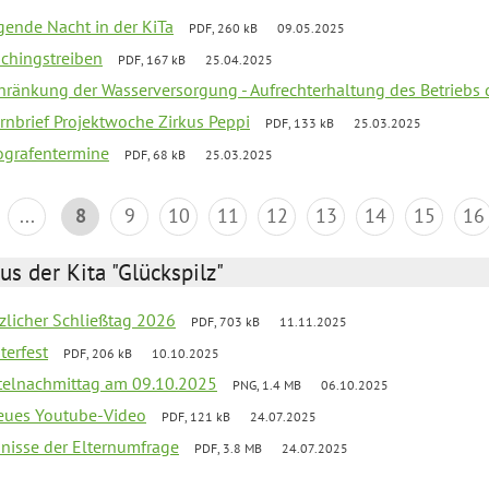
egende Nacht in der KiTa
PDF, 260 kB
09.05.2025
schingstreiben
PDF, 167 kB
25.04.2025
chränkung der Wasserversorgung - Aufrechterhaltung des Betriebs 
rnbrief Projektwoche Zirkus Peppi
PDF, 133 kB
25.03.2025
ografentermine
PDF, 68 kB
25.03.2025
...
8
9
10
11
12
13
14
15
16
us der Kita "Glückspilz"
tzlicher Schließtag 2026
PDF, 703 kB
11.11.2025
terfest
PDF, 206 kB
10.10.2025
telnachmittag am 09.10.2025
PNG, 1.4 MB
06.10.2025
neues Youtube-Video
PDF, 121 kB
24.07.2025
bnisse der Elternumfrage
PDF, 3.8 MB
24.07.2025