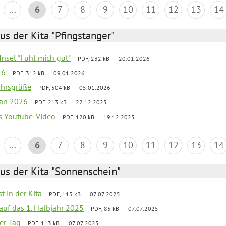
...
6
7
8
9
10
11
12
13
14
us der Kita "Pfingstanger"
-Insel "Fühl mich gut"
PDF, 232 kB
20.01.2026
26
PDF, 312 kB
09.01.2026
ahrsgrüße
PDF, 504 kB
05.01.2026
lan 2026
PDF, 213 kB
22.12.2025
s Youtube-Video
PDF, 120 kB
19.12.2025
...
6
7
8
9
10
11
12
13
14
us der Kita "Sonnenschein"
t in der Kita
PDF, 113 kB
07.07.2025
 auf das 1. Halbjahr 2025
PDF, 85 kB
07.07.2025
ter-Tag
PDF, 113 kB
07.07.2025