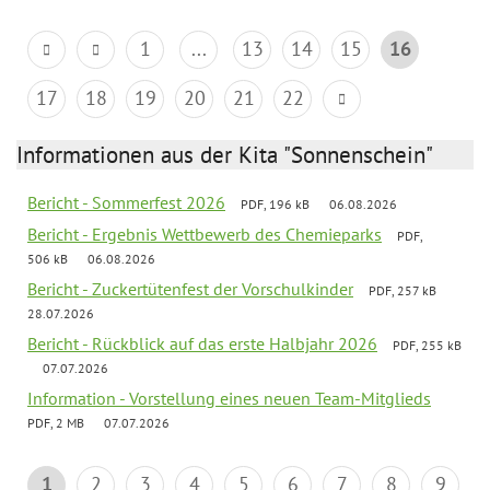
1
...
13
14
15
16
17
18
19
20
21
22
Informationen aus der Kita "Sonnenschein"
Bericht - Sommerfest 2026
PDF, 196 kB
06.08.2026
Bericht - Ergebnis Wettbewerb des Chemieparks
PDF,
506 kB
06.08.2026
Bericht - Zuckertütenfest der Vorschulkinder
PDF, 257 kB
28.07.2026
Bericht - Rückblick auf das erste Halbjahr 2026
PDF, 255 kB
07.07.2026
Information - Vorstellung eines neuen Team-Mitglieds
PDF, 2 MB
07.07.2026
1
2
3
4
5
6
7
8
9