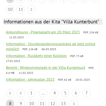
10
11
Informationen aus der Kita "Villa Kunterbunt"
Ankündigung - Pyjamaparty am 20. März 2025
PDF, 156 kB
11.03.2025
Information - Stundenänderungsanträge ab jetzt online
möglich
PDF, 126 kB
06.03.2025
Information - Rückkehr einer Kollegin
PDF, 73 kB
17.02.2025
Bericht - Winterolympiade in der Villa Kunterbunt
PDF,
4.4 MB
11.02.2025
Information - Jahresplan 2025
PDF, 62 kB
20.01.2025
1
...
4
5
6
7
8
9
10
11
12
13