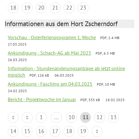
18
19
20
21
22
23
Informationen aus dem Hort Zscherndorf
Vorschau - Osterferienprogramm 1. Woche
PDF, 2.4 MB
27.03.2025
Ankündigung - Schach-AG ab Mai 2025
PDF, 6.5 MB
26.03.2025
Information - Stundenänderungsanträge ab jetzt online
möglich
PDF, 126 kB
06.03.2025
Ankündigung - Fasching am 04.03.2025
PDF, 10 MB
24.02.2025
Bericht - Projektwoche im Januar
PDF, 335 kB
18.02.2025
1
...
10
11
12
13
14
15
16
17
18
19